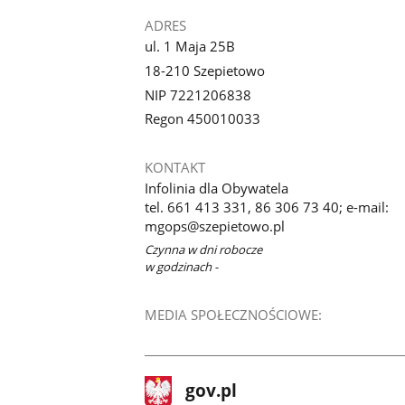
ADRES
ul. 1 Maja 25B
18-210 Szepietowo
NIP 7221206838
Regon 450010033
KONTAKT
Infolinia dla Obywatela
tel. 661 413 331, 86 306 73 40; e-mail:
mgops@szepietowo.pl
Czynna w dni robocze
w godzinach -
MEDIA SPOŁECZNOŚCIOWE:
stopka
Strona
gov.pl
gov.pl