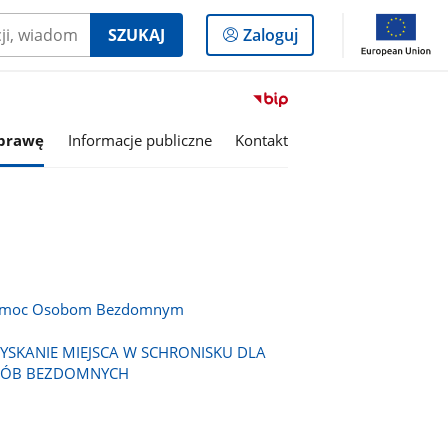
Logowanie
SZUKAJ
Zaloguj
do
panelu
Przejdź
do
sprawę
Informacje publiczne
Kontakt
serwisu
Biuletyn
Informacji
Publicznej
Miejsko-
Gminny
Ośrodek
Pomocy
moc Osobom Bezdomnym
Społecznej
w
YSKANIE MIEJSCA W SCHRONISKU DLA
Szepietowie
ÓB BEZDOMNYCH