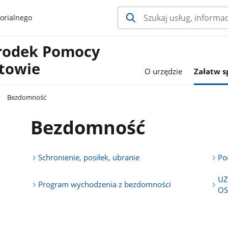
orialnego
rodek Pomocy
etowie
O urzędzie
Załatw 
Bezdomność
Bezdomność
Schronienie, posiłek, ubranie
Po
UZ
Program wychodzenia z bezdomności
OS