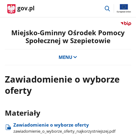
przejdź
gov.pl
do
wyszukiwar
Przejdź
do
Miejsko-Gminny Ośrodek Pomocy
serwis
Społecznej w Szepietowie
Biulety
Informa
Publicz
MENU
Miejsko
Gminn
Ośrode
Zawiadomienie o wyborze
Pomoc
oferty
Społecz
w
Szepie
Materiały
Zawiadomienie o wyborze oferty
zawiadomienie​_o​_wyborze​_oferty​_najkorzystniejszej.pdf