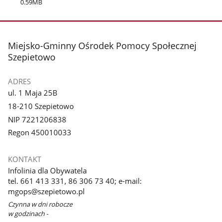
0.59MB
stopka
Miejsko-Gminny Ośrodek Pomocy Społecznej
Szepietowo
ADRES
ul. 1 Maja 25B
18-210 Szepietowo
NIP 7221206838
Regon 450010033
KONTAKT
Infolinia dla Obywatela
tel. 661 413 331, 86 306 73 40; e-mail:
mgops@szepietowo.pl
Czynna w dni robocze
w godzinach -