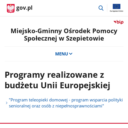
przejdź
gov.pl
do
wyszukiwar
Przejdź
do
Miejsko-Gminny Ośrodek Pomocy
serwis
Społecznej w Szepietowie
Biulety
Informa
Publicz
MENU
Miejsko
Gminn
Ośrode
Programy realizowane z
Pomoc
budżetu Unii Europejskiej
Społecz
w
Szepie
"Program teleopieki domowej - program wsparcia polityki
senioralnej oraz osób z niepełnosprawnościami"