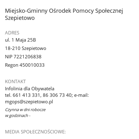
stopka
Miejsko-Gminny Ośrodek Pomocy Społecznej
Szepietowo
ADRES
ul. 1 Maja 25B
18-210 Szepietowo
NIP 7221206838
Regon 450010033
KONTAKT
Infolinia dla Obywatela
tel. 661 413 331, 86 306 73 40; e-mail:
mgops@szepietowo.pl
Czynna w dni robocze
w godzinach -
MEDIA SPOŁECZNOŚCIOWE: