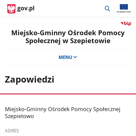
przejdź
gov.pl
do
wyszukiwar
Przejdź
do
Miejsko-Gminny Ośrodek Pomocy
serwis
Społecznej w Szepietowie
Biulety
Informa
Publicz
MENU
Miejsko
Gminn
Ośrode
Zapowiedzi
Pomoc
Społecz
w
Szepie
stopka
Miejsko-Gminny Ośrodek Pomocy Społecznej
Szepietowo
ADRES