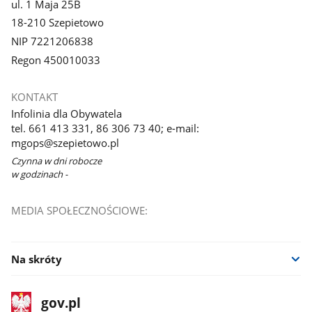
ul. 1 Maja 25B
18-210 Szepietowo
NIP 7221206838
Regon 450010033
KONTAKT
Infolinia dla Obywatela
tel. 661 413 331, 86 306 73 40; e-mail:
mgops@szepietowo.pl
Czynna w dni robocze
w godzinach -
MEDIA SPOŁECZNOŚCIOWE:
Na skróty
stopka
Strona
gov.pl
gov.pl