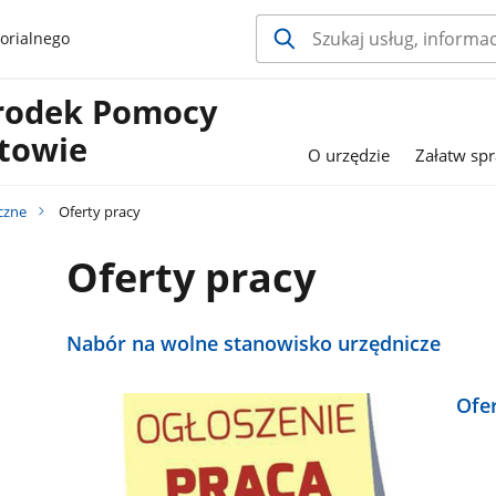
orialnego
rodek Pomocy
etowie
O urzędzie
Załatw sp
czne
Oferty pracy
Oferty pracy
Nabór na wolne stanowisko urzędnicze
Ofe