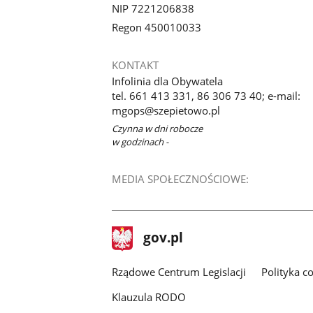
NIP 7221206838
Regon 450010033
KONTAKT
Infolinia dla Obywatela
tel. 661 413 331, 86 306 73 40; e-mail:
mgops@szepietowo.pl
Czynna w dni robocze
w godzinach -
MEDIA SPOŁECZNOŚCIOWE:
stopka
Strona
gov.pl
gov.pl
główna
Rządowe Centrum Legislacji
Polityka c
Klauzula RODO