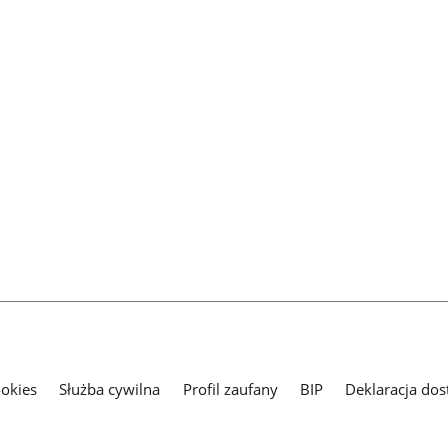
ookies
Służba cywilna
Profil zaufany
BIP
Deklaracja dos