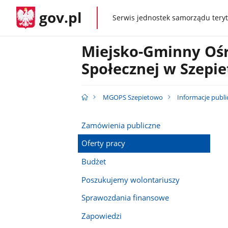
gov.pl
Serwis jednostek samorządu teryt
gov.pl
Miejsko-Gminny Oś
Społecznej w Szepi
MGOPS Szepietowo
Informacje publi
Zamówienia publiczne
Oferty pracy
Budżet
Poszukujemy wolontariuszy
Sprawozdania finansowe
Zapowiedzi