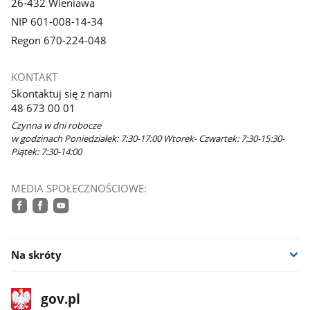
26-432 Wieniawa
NIP 601-008-14-34
Regon 670-224-048
KONTAKT
Skontaktuj się z nami
48 673 00 01
Czynna w dni robocze
w godzinach Poniedziałek: 7:30-17:00 Wtorek- Czwartek: 7:30-15:30-
Piątek: 7:30-14:00
MEDIA SPOŁECZNOŚCIOWE:
facebook
facebook
youtube
Na skróty
stopka
Strona
gov.pl
gov.pl