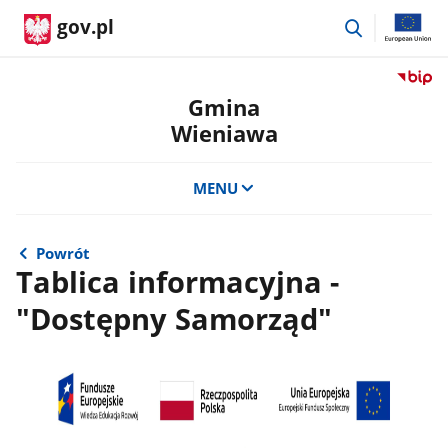
przejdź
gov.pl
do
wyszukiwar
Przejdź
do
Gmina
serwis
Wieniawa
Biulety
Informa
Publicz
MENU
Gmina
Wienia
Powrót
Tablica informacyjna -
"Dostępny Samorząd"