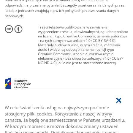
odpowiedzi na przesłane pytania. Szczegóły przetwarzania danych przez
każdą z jednostek znajdują się w ich politykach przetwarzania danych
osobowych.
Treści tekstowe publikowane w serwisie (z
wyłączeniem treści audiowizualnych), są udostępniane
na licencji typu Creative Commons: uznanie autorstwa
- na tych samych warunkach 4.0 (CC BY-SA 4.0).
Materiały audiowizualne, w tym zdjęcia, materiały
audio i wideo, są udostępniane na licencji typu
Creative Commons: uznanie autorstwa użycie
niekomercyjne - bez utworów zależnych 4.0 (CC BY-
NC-ND 4.0), o ile nie jest to stwierdzone inaczej.
W celu świadczenia usług na najwyższym poziomie
stosujemy pliki cookies. Korzystanie z naszej witryny
oznacza, że będą one zamieszczane w Państwa urządzeniu.
W każdym momencie można dokonać zmiany ustawień
Państwa przeglądarki. Dodatkowo, korzystanie z naszej