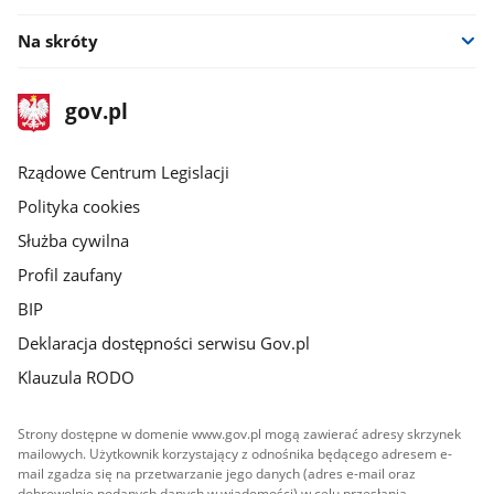
Na skróty
stopka
Strona
gov.pl
gov.pl
główna
Rządowe Centrum Legislacji
Polityka cookies
Służba cywilna
Profil zaufany
BIP
Deklaracja dostępności serwisu Gov.pl
Klauzula RODO
Strony dostępne w domenie www.gov.pl mogą zawierać adresy skrzynek
mailowych. Użytkownik korzystający z odnośnika będącego adresem e-
mail zgadza się na przetwarzanie jego danych (adres e-mail oraz
dobrowolnie podanych danych w wiadomości) w celu przesłania