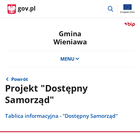
przejdź
gov.pl
do
wyszukiwar
Przejdź
do
Gmina
serwis
Wieniawa
Biulety
Informa
Publicz
MENU
Gmina
Wienia
Powrót
Projekt "Dostępny
Samorząd"
Tablica informacyjna - "Dostępny Samorząd"