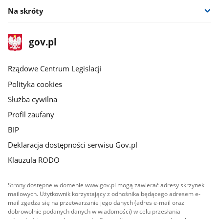
Na skróty
stopka
Strona
gov.pl
gov.pl
główna
Rządowe Centrum Legislacji
Polityka cookies
Służba cywilna
Profil zaufany
BIP
Deklaracja dostępności serwisu Gov.pl
Klauzula RODO
Strony dostępne w domenie www.gov.pl mogą zawierać adresy skrzynek
mailowych. Użytkownik korzystający z odnośnika będącego adresem e-
mail zgadza się na przetwarzanie jego danych (adres e-mail oraz
dobrowolnie podanych danych w wiadomości) w celu przesłania