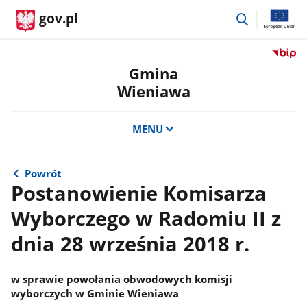
przejdź
gov.pl
do
wyszukiwar
Przejdź
do
Gmina
serwis
Wieniawa
Biulety
Informa
Publicz
MENU
Gmina
Wienia
Powrót
Postanowienie Komisarza
Wyborczego w Radomiu II z
dnia 28 września 2018 r.
w sprawie powołania obwodowych komisji
wyborczych w Gminie Wieniawa