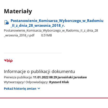
Materiały
Postanowienie​_Komisarza​_Wyborczego​_w​_Radomiu​
_II​_z​_dnia​_28​_wrzesnia​_2018​_r.
Postanowienie​_Komisarza​_Wyborczego​_w​_Radomiu​_II​_z​_dnia​_28​
_wrzesnia​_2018​_r.pdf
0.51MB
Informacje o publikacji dokumentu
Pierwsza publikacja:
11.01.2022 08:29 Jarosiński Jarosław
Wytwarzający/ Odpowiadający:
Ryszard Kłak
Pokaż historię zmian