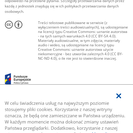
odpowiedzi na przesłane pytania. Szczegóły przetwarzania danych przez
każdą z jednostek znajdują się w ich politykach przetwarzania danych
osobowych.
Treści tekstowe publikowane w serwisie (z
wyłączeniem treści audiowizualnych), są udostępniane
na licencji typu Creative Commons: uznanie autorstwa
- na tych samych warunkach 4.0 (CC BY-SA 4.0).
Materiały audiowizualne, w tym zdjęcia, materiały
audio i wideo, są udostępniane na licencji typu
Creative Commons: uznanie autorstwa użycie
niekomercyjne - bez utworów zależnych 4.0 (CC BY-
NC-ND 4.0), o ile nie jest to stwierdzone inaczej.
W celu świadczenia usług na najwyższym poziomie
stosujemy pliki cookies. Korzystanie z naszej witryny
oznacza, że będą one zamieszczane w Państwa urządzeniu.
W każdym momencie można dokonać zmiany ustawień
Państwa przeglądarki. Dodatkowo, korzystanie z naszej