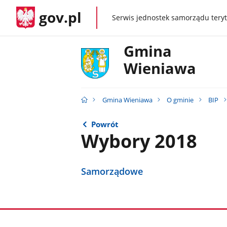
gov.pl
Serwis jednostek samorządu teryt
gov.pl
Gmina
Wieniawa
Gmina Wieniawa
O gminie
BIP
Powrót
Wybory 2018
Samorządowe