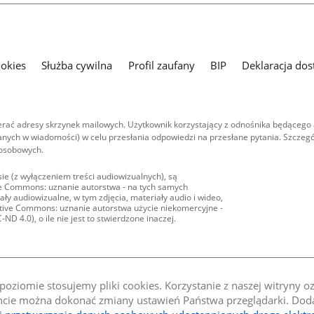
ookies
Służba cywilna
Profil zaufany
BIP
Deklaracja dos
ać adresy skrzynek mailowych. Użytkownik korzystający z odnośnika będącego 
nych w wiadomości) w celu przesłania odpowiedzi na przesłane pytania. Szczegó
 osobowych.
ie (z wyłączeniem treści audiowizualnych), są
ive Commons: uznanie autorstwa - na tych samych
ły audiowizualne, w tym zdjęcia, materiały audio i wideo,
eative Commons: uznanie autorstwa użycie niekomercyjne -
D 4.0), o ile nie jest to stwierdzone inaczej.
oziomie stosujemy pliki cookies. Korzystanie z naszej witryny 
e można dokonać zmiany ustawień Państwa przeglądarki. Dodat