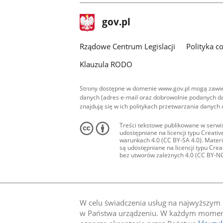
stopka
Strona
gov.pl
gov.pl
główna
Rządowe Centrum Legislacji
Polityka c
Klauzula RODO
Strony dostępne w domenie www.gov.pl mogą zawier
danych (adres e-mail oraz dobrowolnie podanych da
znajdują się w ich politykach przetwarzania danych
Treści tekstowe publikowane w serwis
udostępniane na licencji typu Creat
warunkach 4.0 (CC BY-SA 4.0). Materia
są udostępniane na licencji typu Cr
bez utworów zależnych 4.0 (CC BY-NC-N
W celu świadczenia usług na najwyższym p
w Państwa urządzeniu. W każdym momenci