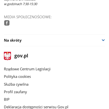
w godzinach 7:30-15:30
MEDIA SPOŁECZNOŚCIOWE:
facebook
Na skróty
stopka
Strona
gov.pl
gov.pl
główna
Rządowe Centrum Legislacji
Polityka cookies
Służba cywilna
Profil zaufany
BIP
Deklaracja dostępności serwisu Gov.pl