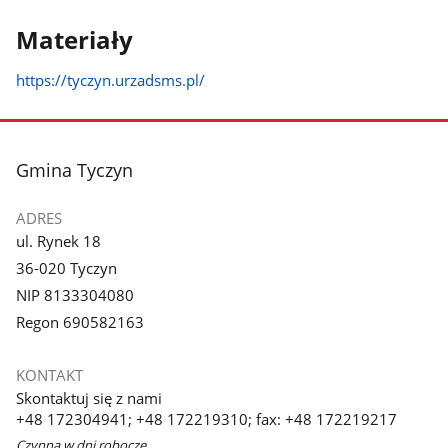
Materiały
https://tyczyn.urzadsms.pl/
stopka
Gmina Tyczyn
ADRES
ul. Rynek 18
36-020 Tyczyn
NIP 8133304080
Regon 690582163
KONTAKT
Skontaktuj się z nami
+48 172304941; +48 172219310; fax: +48 172219217
Czynna w dni robocze