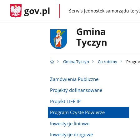
gov.pl
Serwis jednostek samorządu teryt
gov.pl
Gmina
Tyczyn
Gmina Tyczyn
Co robimy
Progra
Zamówienia Publiczne
Projekty dofinansowane
Projekt LIFE IP
Program Czyste Powierze
Inwestycje liniowe
Inwestycje drogowe