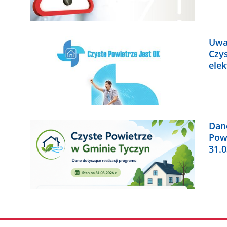
Uwag
Czys
elek
Dane
Powi
31.0