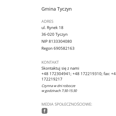
stopka
Gmina Tyczyn
ADRES
ul. Rynek 18
36-020 Tyczyn
NIP 8133304080
Regon 690582163
KONTAKT
Skontaktuj się z nami
+48 172304941; +48 172219310; fax: +
172219217
Czynna w dni robocze
w godzinach 7:30-15:30
MEDIA SPOŁECZNOŚCIOWE: