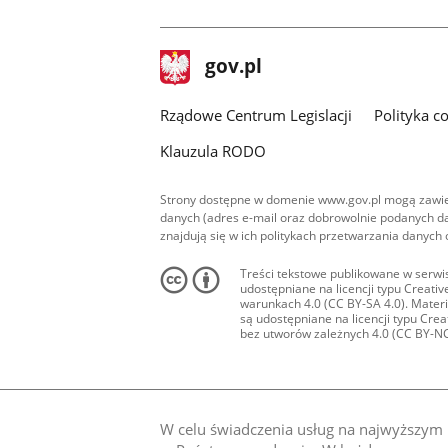
facebook
stopka
Strona
gov.pl
gov.pl
główna
Rządowe Centrum Legislacji
Polityka c
Klauzula RODO
Strony dostępne w domenie www.gov.pl mogą zawier
danych (adres e-mail oraz dobrowolnie podanych da
znajdują się w ich politykach przetwarzania danych
Treści tekstowe publikowane w serwis
udostępniane na licencji typu Creat
warunkach 4.0 (CC BY-SA 4.0). Materia
są udostępniane na licencji typu Cr
bez utworów zależnych 4.0 (CC BY-NC-N
W celu świadczenia usług na najwyższym p