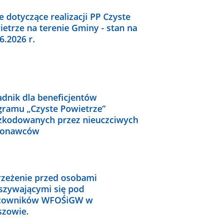
 dotyczące realizacji PP Czyste
etrze na terenie Gminy - stan na
6.2026 r.
adnik dla beneficjentów
gramu „Czyste Powietrze”
zkodowanych przez nieuczciwych
onawców
rzeżenie przed osobami
szywającymi się pod
cowników WFOŚiGW w
szowie.