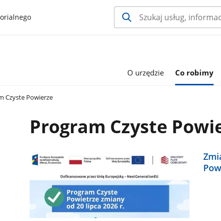
orialnego
O urzędzie
Co robimy
m Czyste Powierze
Program Czyste Powi
Zmi
Powi