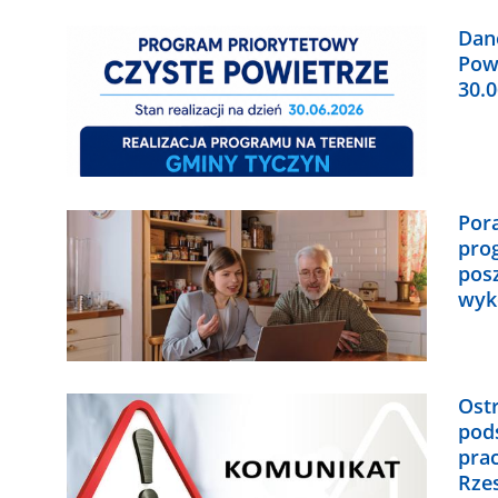
Dane
Powi
30.0
Por
pro
pos
wyk
Ost
pod
pra
Rze