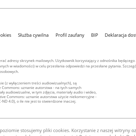
ookies
Służba cywilna
Profil zaufany
BIP
Deklaracja dos
ać adresy skrzynek mailowych. Użytkownik korzystający z odnośnika będącego 
nych w wiadomości) w celu przesłania odpowiedzi na przesłane pytania. Szczegó
 osobowych.
ie (z wyłączeniem treści audiowizualnych), są
ive Commons: uznanie autorstwa - na tych samych
ły audiowizualne, w tym zdjęcia, materiały audio i wideo,
eative Commons: uznanie autorstwa użycie niekomercyjne -
D 4.0), o ile nie jest to stwierdzone inaczej.
oziomie stosujemy pliki cookies. Korzystanie z naszej witryny 