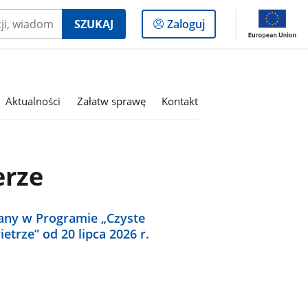
Logowanie
SZUKAJ
Zaloguj
do
panelu
Aktualności
Załatw sprawę
Kontakt
erze
any w Programie „Czyste
etrze” od 20 lipca 2026 r.