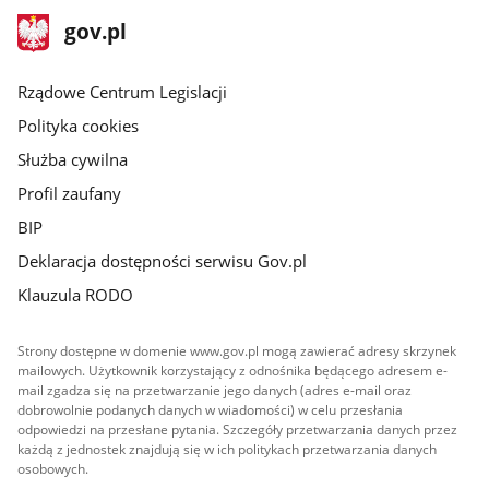
stopka
Strona
gov.pl
gov.pl
główna
Rządowe Centrum Legislacji
Polityka cookies
Służba cywilna
Profil zaufany
BIP
Deklaracja dostępności serwisu Gov.pl
Klauzula RODO
Strony dostępne w domenie www.gov.pl mogą zawierać adresy skrzynek
mailowych. Użytkownik korzystający z odnośnika będącego adresem e-
mail zgadza się na przetwarzanie jego danych (adres e-mail oraz
dobrowolnie podanych danych w wiadomości) w celu przesłania
odpowiedzi na przesłane pytania. Szczegóły przetwarzania danych przez
każdą z jednostek znajdują się w ich politykach przetwarzania danych
osobowych.