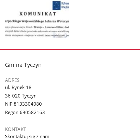
Pokaż
zdjęcie
1
z
stopka
Gmina Tyczyn
galerii.
ADRES
ul. Rynek 18
36-020 Tyczyn
NIP 8133304080
Regon 690582163
KONTAKT
Skontaktuj się z nami