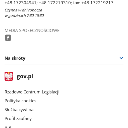
+48 172304941; +48 172219310; fax: +48 172219217
Czynna w dni robocze
w godzinach 7:30-15:30
MEDIA SPOŁECZNOŚCIOWE:
facebook
Na skróty
stopka
Strona
gov.pl
gov.pl
główna
Rządowe Centrum Legislacji
Polityka cookies
Służba cywilna
Profil zaufany
BIP