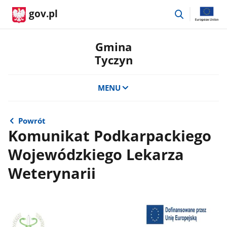
przejdź
gov.pl
do
wyszukiwar
Gmina
Tyczyn
MENU
Powrót
Komunikat Podkarpackiego
Wojewódzkiego Lekarza
Weterynarii