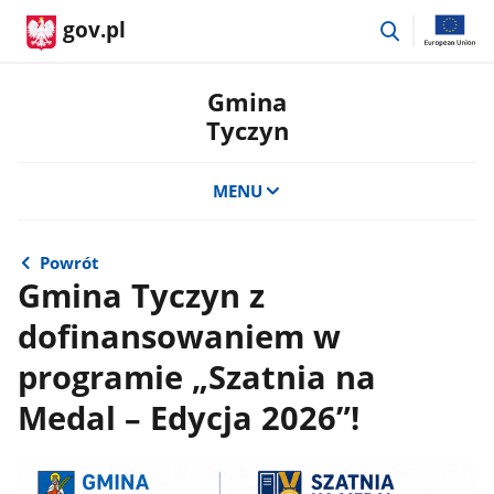
przejdź
gov.pl
do
wyszukiwar
Gmina
Tyczyn
MENU
Powrót
Gmina Tyczyn z
dofinansowaniem w
programie „Szatnia na
Medal – Edycja 2026”!