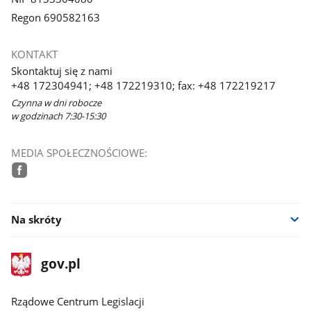
Regon 690582163
KONTAKT
Skontaktuj się z nami
+48 172304941; +48 172219310; fax: +48 172219217
Czynna w dni robocze
w godzinach 7:30-15:30
MEDIA SPOŁECZNOŚCIOWE:
facebook
Na skróty
stopka
Strona
gov.pl
gov.pl
główna
Rządowe Centrum Legislacji