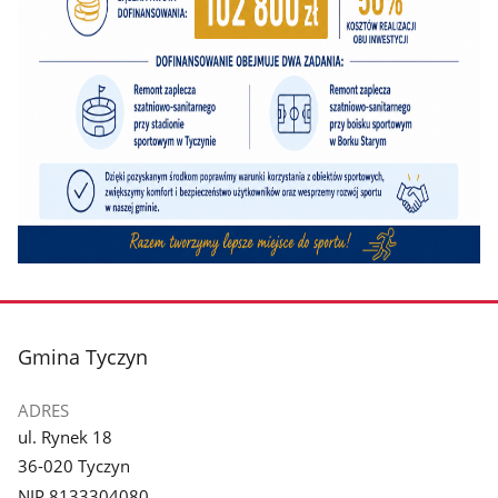
stopka
Gmina Tyczyn
ADRES
ul. Rynek 18
36-020 Tyczyn
NIP 8133304080