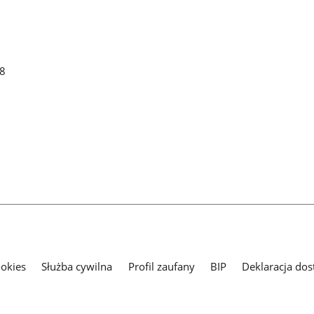
48
ookies
Służba cywilna
Profil zaufany
BIP
Deklaracja dos