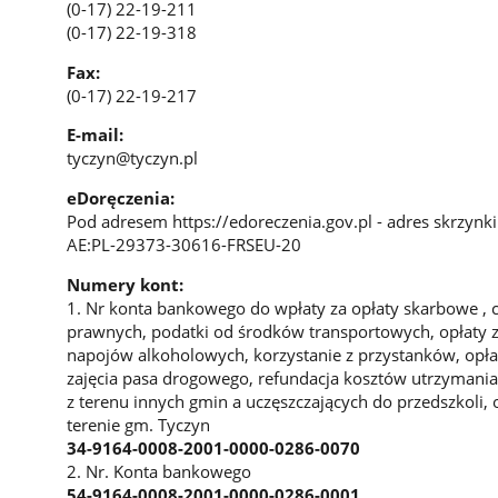
(0-17) 22-19-211
(0-17) 22-19-318
Fax:
(0-17) 22-19-217
E-mail:
tyczyn@tyczyn.pl
eDoręczenia:
Pod adresem https://edoreczenia.gov.pl - adres skrzynk
AE:PL-29373-30616-FRSEU-20
Numery kont:
1. Nr konta bankowego do wpłaty za opłaty skarbowe , cz
prawnych, podatki od środków transportowych, opłaty z
napojów alkoholowych, korzystanie z przystanków, opła
zajęcia pasa drogowego, refundacja kosztów utrzymania
z terenu innych gmin a uczęszczających do przedszkoli,
terenie gm. Tyczyn
34-9164-0008-2001-0000-0286-0070
2. Nr. Konta bankowego
54-9164-0008-2001-0000-0286-0001