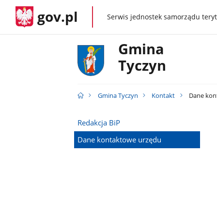
gov.pl
Serwis jednostek samorządu teryt
gov.pl
Gmina
Tyczyn
Gmina Tyczyn
Kontakt
Dane kon
Redakcja BiP
Dane kontaktowe urzędu