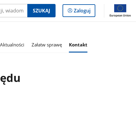
Logowanie
SZUKAJ
Zaloguj
do
panelu
Aktualności
Załatw sprawę
Kontakt
zędu