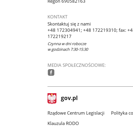
Regon 690582163
KONTAKT
Skontaktuj się z nami
+48 172304941; +48 172219310; fax: +
172219217
Czynna w dni robocze
w godzinach 7:30-15:30
MEDIA SPOŁECZNOŚCIOWE:
facebook
stopka
Strona
gov.pl
gov.pl
główna
Rządowe Centrum Legislacji
Polityka c
Klauzula RODO