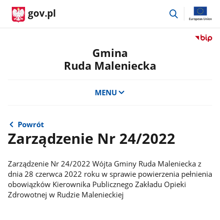
przejdź
gov.pl
do
wyszukiwar
Przejdź
do
Gmina
serwis
Ruda Maleniecka
Biulety
Informa
Publicz
MENU
Gmina
Ruda
Maleni
Powrót
Zarządzenie Nr 24/2022
Zarządzenie Nr 24/2022 Wójta Gminy Ruda Maleniecka z
dnia 28 czerwca 2022 roku w sprawie powierzenia pełnienia
obowiązków Kierownika Publicznego Zakładu Opieki
Zdrowotnej w Rudzie Malenieckiej