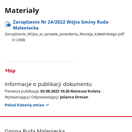
Materiały
Zarządzenie Nr 24/2022 Wójta Gminy Ruda
Maleniecka
Zarządzenie​_Wójta​_w​_sprawie​_powołania​_Macieja​_Kałwińskiego.pdf
0.12MB
Informacje o publikacji dokumentu
Pierwsza publikacja:
03.08.2022 10:26 Mateusz Kuleta
Wytwarzający/ Odpowiadający:
Jolanta Orman
Pokaż historię zmian
stopka
Gmina Ruda Maleniecka