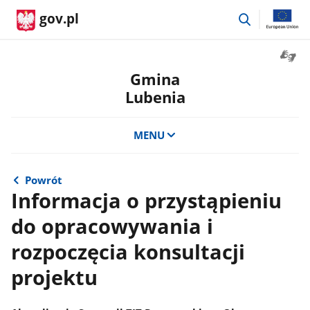
przejdź
gov.pl
do
wyszukiwar
Otwór
okno
Gmina
z
Lubenia
tłuma
języka
migow
MENU
Powrót
Informacja o przystąpieniu
do opracowywania i
rozpoczęcia konsultacji
projektu