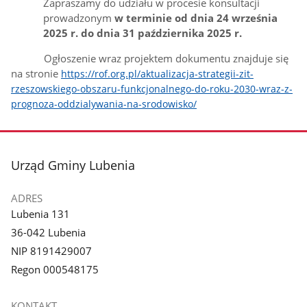
Zapraszamy do udziału w procesie konsultacji
prowadzonym
w terminie od dnia 24 września
2025 r. do dnia 31 października 2025 r.
Ogłoszenie wraz projektem dokumentu znajduje się
na stronie
https://rof.org.pl/aktualizacja-strategii-zit-
rzeszowskiego-obszaru-funkcjonalnego-do-roku-2030-wraz-z-
prognoza-oddzialywania-na-srodowisko/
stopka
Urząd Gminy Lubenia
ADRES
Lubenia 131
36-042 Lubenia
NIP 8191429007
Regon 000548175
KONTAKT