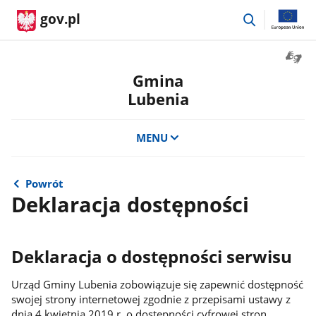
przejdź
gov.pl
do
wyszukiwar
Otwór
okno
Gmina
z
Lubenia
tłuma
języka
migow
MENU
Powrót
Deklaracja dostępności
Deklaracja o dostępności serwisu
Urząd Gminy Lubenia zobowiązuje się zapewnić dostępność
swojej strony internetowej zgodnie z przepisami ustawy z
dnia 4 kwietnia 2019 r. o dostępności cyfrowej stron