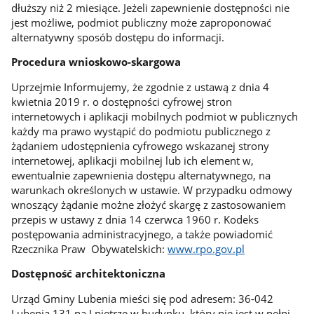
dłuższy niż 2 miesiące. Jeżeli zapewnienie dostępności nie
jest możliwe, podmiot publiczny może zaproponować
alternatywny sposób dostępu do informacji.
Procedura wnioskowo-skargowa
Uprzejmie Informujemy, że zgodnie z ustawą z dnia 4
kwietnia 2019 r. o dostępności cyfrowej stron
internetowych i aplikacji mobilnych podmiot w publicznych
każdy ma prawo wystąpić do podmiotu publicznego z
żądaniem udostępnienia cyfrowego wskazanej strony
internetowej, aplikacji mobilnej lub ich element w,
ewentualnie zapewnienia dostępu alternatywnego, na
warunkach określonych w ustawie. W przypadku odmowy
wnoszący żądanie możne złożyć skargę z zastosowaniem
przepis w ustawy z dnia 14 czerwca 1960 r. Kodeks
postępowania administracyjnego, a także powiadomić
Rzecznika Praw Obywatelskich:
www.rpo.gov.pl
Dostępność architektoniczna
Urząd Gminy Lubenia mieści się pod adresem: 36-042
Lubenia 131 na I piętrze w budynku, który nie jest w pełni