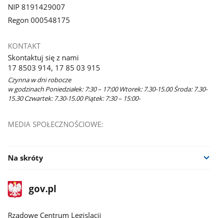
NIP 8191429007
Regon 000548175
KONTAKT
Skontaktuj się z nami
17 8503 914, 17 85 03 915
Czynna w dni robocze
w godzinach Poniedziałek: 7:30 – 17:00 Wtorek: 7.30-15.00 Środa: 7.30-
15.30 Czwartek: 7.30-15.00 Piątek: 7:30 – 15:00-
MEDIA SPOŁECZNOŚCIOWE:
Na skróty
stopka
Strona
gov.pl
gov.pl
główna
Rządowe Centrum Legislacji