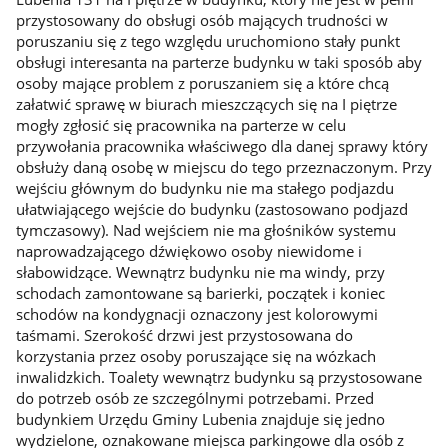
przystosowany do obsługi osób mających trudności w
poruszaniu się z tego względu uruchomiono stały punkt
obsługi interesanta na parterze budynku w taki sposób aby
osoby mające problem z poruszaniem się a które chcą
załatwić sprawę w biurach mieszczących się na I piętrze
mogły zgłosić się pracownika na parterze w celu
przywołania pracownika właściwego dla danej sprawy który
obsłuży daną osobę w miejscu do tego przeznaczonym. Przy
wejściu głównym do budynku nie ma stałego podjazdu
ułatwiającego wejście do budynku (zastosowano podjazd
tymczasowy). Nad wejściem nie ma głośników systemu
naprowadzającego dźwiękowo osoby niewidome i
słabowidzące. Wewnątrz budynku nie ma windy, przy
schodach zamontowane są barierki, początek i koniec
schodów na kondygnacji oznaczony jest kolorowymi
taśmami. Szerokość drzwi jest przystosowana do
korzystania przez osoby poruszające się na wózkach
inwalidzkich. Toalety wewnątrz budynku są przystosowane
do potrzeb osób ze szczególnymi potrzebami. Przed
budynkiem Urzędu Gminy Lubenia znajduje się jedno
wydzielone, oznakowane miejsca parkingowe dla osób z