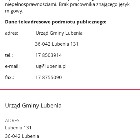
niepełnosprawnościami. Brak pracownika znającego język
migowy.
Dane teleadresowe podmiotu publicznego:
adres: Urząd Gminy Lubenia
36-042 Lubenia 131
tel.: 17 8503914
e-mail: ug@lubenia.pl
fax.: 17 8755090
stopka
Urząd Gminy Lubenia
ADRES
Lubenia 131
36-042 Lubenia