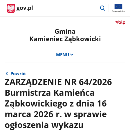
przejdź
gov.pl
do
wyszukiwar
Przejdź
do
Gmina
serwis
Kamieniec Ząbkowicki
Biulety
Informa
Publicz
MENU
Gmina
Kamien
Ząbkow
Powrót
ZARZĄDZENIE NR 64/2026
Burmistrza Kamieńca
Ząbkowickiego z dnia 16
marca 2026 r. w sprawie
ogłoszenia wykazu