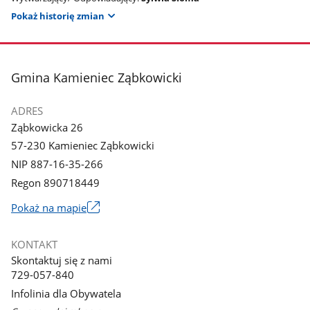
Pokaż historię zmian
stopka
Gmina Kamieniec Ząbkowicki
ADRES
Ząbkowicka 26
57-230 Kamieniec Ząbkowicki
NIP 887-16-35-266
Regon 890718449
Link
Pokaż na mapie
otworzy
się
KONTAKT
w
Skontaktuj się z nami
nowym
729-057-840
oknie
Infolinia dla Obywatela