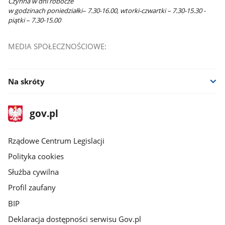
Czynna w dni robocze
w godzinach poniedziałki– 7.30-16.00, wtorki-czwartki – 7.30-15.30 -
piątki – 7.30-15.00
MEDIA SPOŁECZNOŚCIOWE:
Na skróty
stopka
Strona
gov.pl
gov.pl
główna
Rządowe Centrum Legislacji
Polityka cookies
Służba cywilna
Profil zaufany
BIP
Deklaracja dostępności serwisu Gov.pl