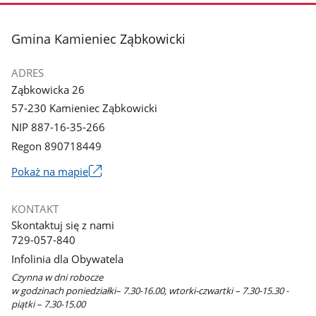
stopka
Gmina Kamieniec Ząbkowicki
ADRES
Ząbkowicka 26
57-230 Kamieniec Ząbkowicki
NIP 887-16-35-266
Regon 890718449
Link
Pokaż na mapie
otworzy
się
KONTAKT
w
Skontaktuj się z nami
nowym
729-057-840
oknie
Infolinia dla Obywatela
Czynna w dni robocze
w godzinach poniedziałki– 7.30-16.00, wtorki-czwartki – 7.30-15.30 -
piątki – 7.30-15.00