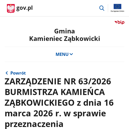
przejdź
gov.pl
do
wyszukiwar
Przejdź
do
Gmina
serwis
Kamieniec Ząbkowicki
Biulety
Informa
Publicz
MENU
Gmina
Kamien
Ząbkow
Powrót
ZARZĄDZENIE NR 63/2026
BURMISTRZA KAMIEŃCA
ZĄBKOWICKIEGO z dnia 16
marca 2026 r. w sprawie
przeznaczenia