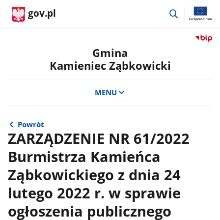
przejdź
gov.pl
do
wyszukiwar
Przejdź
do
Gmina
serwis
Kamieniec Ząbkowicki
Biulety
Informa
Publicz
MENU
Gmina
Kamien
Ząbkow
Powrót
ZARZĄDZENIE NR 61/2022
Burmistrza Kamieńca
Ząbkowickiego z dnia 24
lutego 2022 r. w sprawie
ogłoszenia publicznego