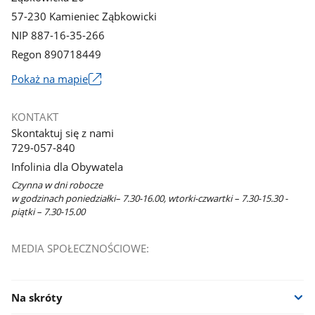
57-230 Kamieniec Ząbkowicki
NIP 887-16-35-266
Regon 890718449
Link
Pokaż na mapie
otworzy
się
KONTAKT
w
Skontaktuj się z nami
nowym
729-057-840
oknie
Infolinia dla Obywatela
Czynna w dni robocze
w godzinach poniedziałki– 7.30-16.00, wtorki-czwartki – 7.30-15.30 -
piątki – 7.30-15.00
MEDIA SPOŁECZNOŚCIOWE:
Na skróty