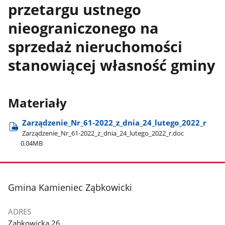
przetargu ustnego
nieograniczonego na
sprzedaż nieruchomości
stanowiącej własność gminy
Materiały
Zarządzenie​_Nr​_61-2022​_z​_dnia​_24​_lutego​_2022​_r
Zarządzenie​_Nr​_61-2022​_z​_dnia​_24​_lutego​_2022​_r.doc
0.04MB
stopka
Gmina Kamieniec Ząbkowicki
ADRES
Ząbkowicka 26