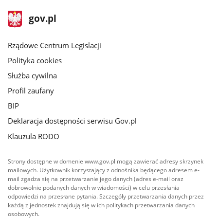
stopka
Strona
gov.pl
gov.pl
główna
Rządowe Centrum Legislacji
Polityka cookies
Służba cywilna
Profil zaufany
BIP
Deklaracja dostępności serwisu Gov.pl
Klauzula RODO
Strony dostępne w domenie www.gov.pl mogą zawierać adresy skrzynek
mailowych. Użytkownik korzystający z odnośnika będącego adresem e-
mail zgadza się na przetwarzanie jego danych (adres e-mail oraz
dobrowolnie podanych danych w wiadomości) w celu przesłania
odpowiedzi na przesłane pytania. Szczegóły przetwarzania danych przez
każdą z jednostek znajdują się w ich politykach przetwarzania danych
osobowych.