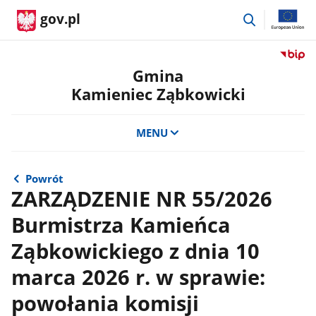
przejdź
gov.pl
do
wyszukiwar
Przejdź
do
Gmina
serwis
Kamieniec Ząbkowicki
Biulety
Informa
Publicz
MENU
Gmina
Kamien
Ząbkow
Powrót
ZARZĄDZENIE NR 55/2026
Burmistrza Kamieńca
Ząbkowickiego z dnia 10
marca 2026 r. w sprawie:
powołania komisji