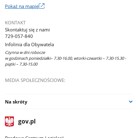
Link
Pokaż na mapie
otworzy
się
KONTAKT
w
Skontaktuj się z nami
nowym
729-057-840
oknie
Infolinia dla Obywatela
Czynna w dni robocze
w godzinach poniedziałki– 7.30-16.00, wtorki-czwartki – 7.30-15.30 -
piątki – 7.30-15.00
MEDIA SPOŁECZNOŚCIOWE:
Na skróty
stopka
Strona
gov.pl
gov.pl
główna
Rządowe Centrum Legislacji