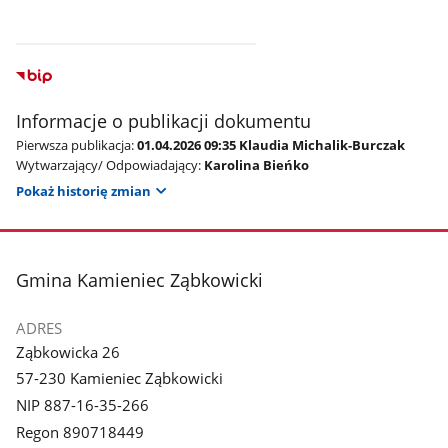
Informacje o publikacji dokumentu
Pierwsza publikacja:
01.04.2026 09:35 Klaudia Michalik-Burczak
Wytwarzający/ Odpowiadający:
Karolina Bieńko
Pokaż historię zmian
stopka
Gmina Kamieniec Ząbkowicki
ADRES
Ząbkowicka 26
57-230 Kamieniec Ząbkowicki
NIP 887-16-35-266
Regon 890718449