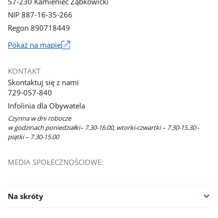
57-230 Kamieniec Ząbkowicki
NIP 887-16-35-266
Regon 890718449
Link
Pokaż na mapie
otworzy
się
KONTAKT
w
Skontaktuj się z nami
nowym
729-057-840
oknie
Infolinia dla Obywatela
Czynna w dni robocze
w godzinach poniedziałki– 7.30-16.00, wtorki-czwartki – 7.30-15.30 -
piątki – 7.30-15.00
MEDIA SPOŁECZNOŚCIOWE:
Na skróty