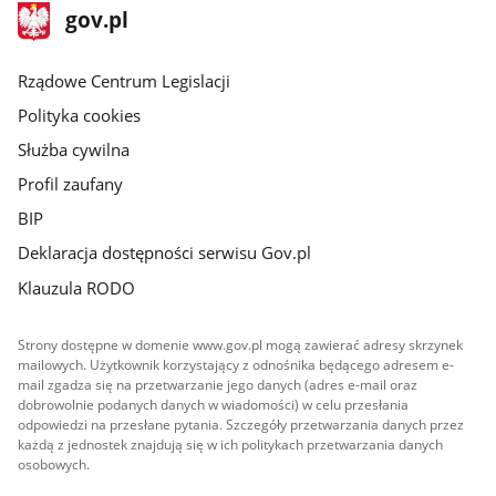
stopka
Strona
gov.pl
gov.pl
główna
Rządowe Centrum Legislacji
Polityka cookies
Służba cywilna
Profil zaufany
BIP
Deklaracja dostępności serwisu Gov.pl
Klauzula RODO
Strony dostępne w domenie www.gov.pl mogą zawierać adresy skrzynek
mailowych. Użytkownik korzystający z odnośnika będącego adresem e-
mail zgadza się na przetwarzanie jego danych (adres e-mail oraz
dobrowolnie podanych danych w wiadomości) w celu przesłania
odpowiedzi na przesłane pytania. Szczegóły przetwarzania danych przez
każdą z jednostek znajdują się w ich politykach przetwarzania danych
osobowych.