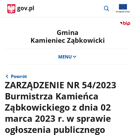
przejdź
gov.pl
do
wyszukiwar
Przejdź
do
Gmina
serwis
Kamieniec Ząbkowicki
Biulety
Informa
Publicz
MENU
Gmina
Kamien
Ząbkow
Powrót
ZARZĄDZENIE NR 54/2023
Burmistrza Kamieńca
Ząbkowickiego z dnia 02
marca 2023 r. w sprawie
ogłoszenia publicznego