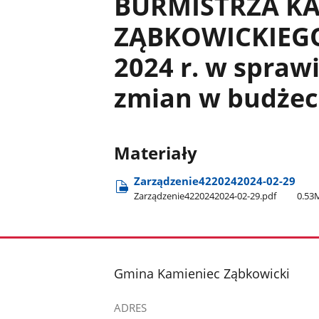
BURMISTRZA K
ZĄBKOWICKIEGO 
2024 r. w spra
zmian w budżeci
Materiały
Zarządzenie4220242024-02-29
Zarządzenie4220242024-02-29.pdf
0.53
stopka
Gmina Kamieniec Ząbkowicki
ADRES