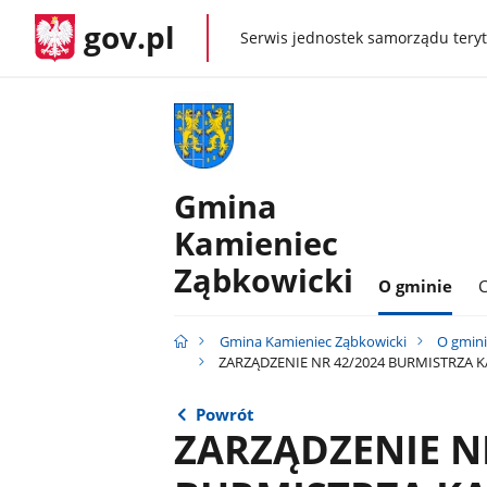
gov.pl
Serwis jednostek samorządu teryt
gov.pl
Gmina
Kamieniec
Ząbkowicki
O gminie
C
Gmina Kamieniec Ząbkowicki
O gmin
ZARZĄDZENIE NR 42/2024 BURMISTRZA KAM
Powrót
ZARZĄDZENIE N