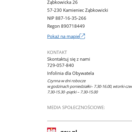
Ząbkowicka 26
57-230 Kamieniec Ząbkowicki
NIP 887-16-35-266
Regon 890718449
Link
Pokaż na mapie
otworzy
się
KONTAKT
w
Skontaktuj się z nami
nowym
729-057-840
oknie
Infolinia dla Obywatela
Czynna w dni robocze
w godzinach poniedziałki– 7.30-16.00, wtorki-czw
7.30-15.30 -piątki – 7.30-15.00
MEDIA SPOŁECZNOŚCIOWE:
stopka
Strona