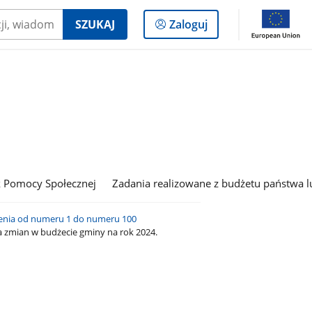
Logowanie
SZUKAJ
Zaloguj
do
panelu
 Pomocy Społecznej
Zadania realizowane z budżetu państwa l
enia od numeru 1 do numeru 100
zmian w budżecie gminy na rok 2024.