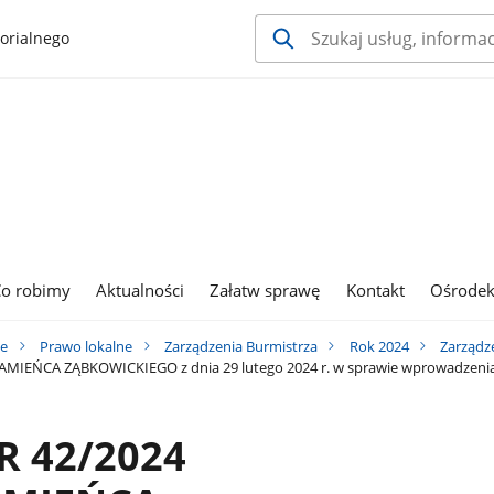
orialnego
o robimy
Aktualności
Załatw sprawę
Kontakt
Ośrodek
ie
Prawo lokalne
Zarządzenia Burmistrza
Rok 2024
Zarządz
IEŃCA ZĄBKOWICKIEGO z dnia 29 lutego 2024 r. w sprawie wprowadzenia 
R 42/2024