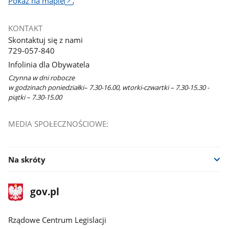
Link
Pokaż na mapie
otworzy
się
KONTAKT
w
Skontaktuj się z nami
nowym
729-057-840
oknie
Infolinia dla Obywatela
Czynna w dni robocze
w godzinach poniedziałki– 7.30-16.00, wtorki-czwartki – 7.30-15.30 -
piątki – 7.30-15.00
MEDIA SPOŁECZNOŚCIOWE:
Na skróty
stopka
Strona
gov.pl
gov.pl
główna
Rządowe Centrum Legislacji