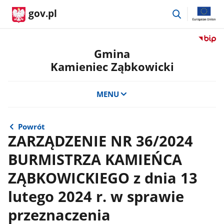
przejdź
gov.pl
do
wyszukiwar
Przejdź
do
Gmina
serwis
Kamieniec Ząbkowicki
Biulety
Informa
Publicz
MENU
Gmina
Kamien
Ząbkow
Powrót
ZARZĄDZENIE NR 36/2024
BURMISTRZA KAMIEŃCA
ZĄBKOWICKIEGO z dnia 13
lutego 2024 r. w sprawie
przeznaczenia