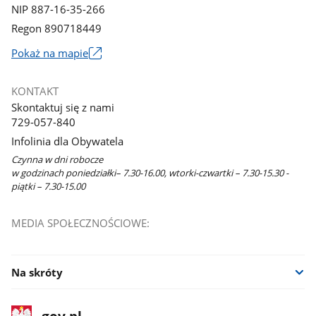
NIP 887-16-35-266
Regon 890718449
Link
Pokaż na mapie
otworzy
się
KONTAKT
w
Skontaktuj się z nami
nowym
729-057-840
oknie
Infolinia dla Obywatela
Czynna w dni robocze
w godzinach poniedziałki– 7.30-16.00, wtorki-czwartki – 7.30-15.30 -
piątki – 7.30-15.00
MEDIA SPOŁECZNOŚCIOWE:
Na skróty
stopka
Strona