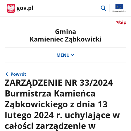
przejdź
gov.pl
do
wyszukiwar
Przejdź
do
Gmina
serwis
Kamieniec Ząbkowicki
Biulety
Informa
Publicz
MENU
Gmina
Kamien
Ząbkow
Powrót
ZARZĄDZENIE NR 33/2024
Burmistrza Kamieńca
Ząbkowickiego z dnia 13
lutego 2024 r. uchylające w
całości zarządzenie w