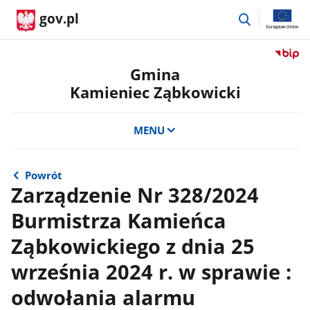
przejdź
gov.pl
do
wyszukiwar
Przejdź
do
Gmina
serwis
Kamieniec Ząbkowicki
Biulety
Informa
Publicz
MENU
Gmina
Kamien
Ząbkow
Powrót
Zarządzenie Nr 328/2024
Burmistrza Kamieńca
Ząbkowickiego z dnia 25
września 2024 r. w sprawie :
odwołania alarmu