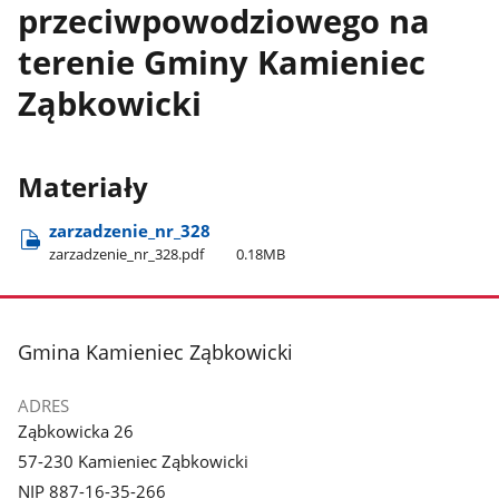
przeciwpowodziowego na
terenie Gminy Kamieniec
Ząbkowicki
Materiały
zarzadzenie​_nr​_328
zarzadzenie​_nr​_328.pdf
0.18MB
stopka
Gmina Kamieniec Ząbkowicki
ADRES
Ząbkowicka 26
57-230 Kamieniec Ząbkowicki
NIP 887-16-35-266