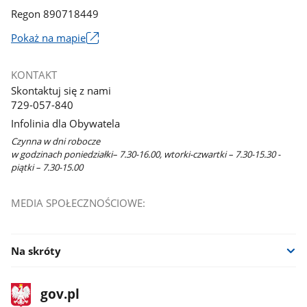
Regon 890718449
Link
Pokaż na mapie
otworzy
się
KONTAKT
w
Skontaktuj się z nami
nowym
729-057-840
oknie
Infolinia dla Obywatela
Czynna w dni robocze
w godzinach poniedziałki– 7.30-16.00, wtorki-czwartki – 7.30-15.30 -
piątki – 7.30-15.00
MEDIA SPOŁECZNOŚCIOWE:
Na skróty
stopka
Strona
gov.pl
gov.pl