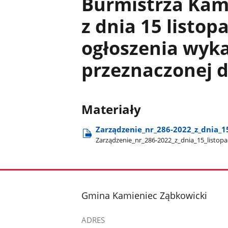
Burmistrza Kam
z dnia 15 listop
ogłoszenia wyk
przeznaczonej d
Materiały
Zarządzenie​_nr​_286-2022​_z​_dnia​_1
Zarządzenie​_nr​_286-2022​_z​_dnia​_15​_listop
stopka
Gmina Kamieniec Ząbkowicki
ADRES