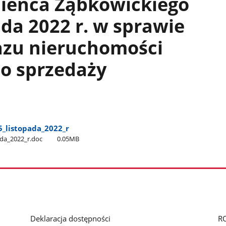
ieńca Ząbkowickiego
ada 2022 r. w sprawie
azu nieruchomości
o sprzedaży
5​_listopada​_2022​_r
ada​_2022​_r.doc
0.05MB
Deklaracja dostępności
R