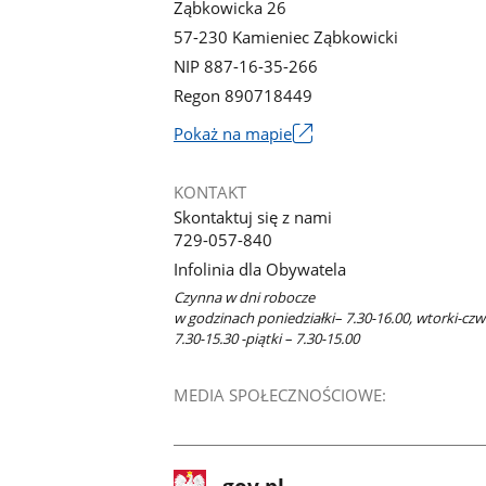
Ząbkowicka 26
57-230 Kamieniec Ząbkowicki
NIP 887-16-35-266
Regon 890718449
Link
Pokaż na mapie
otworzy
się
KONTAKT
w
Skontaktuj się z nami
nowym
729-057-840
oknie
Infolinia dla Obywatela
Czynna w dni robocze
w godzinach poniedziałki– 7.30-16.00, wtorki-czw
7.30-15.30 -piątki – 7.30-15.00
MEDIA SPOŁECZNOŚCIOWE:
stopka
Strona