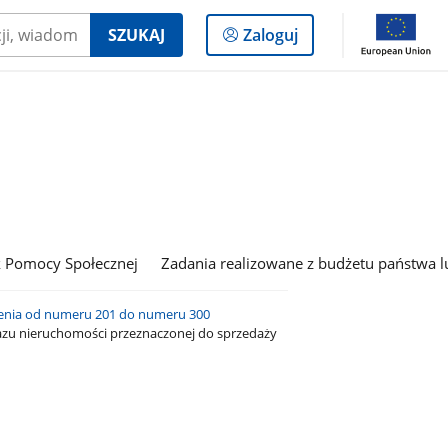
Logowanie
SZUKAJ
Zaloguj
do
panelu
 Pomocy Społecznej
Zadania realizowane z budżetu państwa l
enia od numeru 201 do numeru 300
azu nieruchomości przeznaczonej do sprzedaży