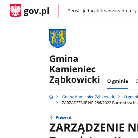
gov.pl
Serwis jednostek samorządu teryt
gov.pl
Gmina
Kamieniec
Ząbkowicki
O gminie
C
Gmina Kamieniec Ząbkowicki
O gmin
ZARZĄDZENIE NR 286/2022 Burmistrza Kami
Powrót
ZARZĄDZENIE N