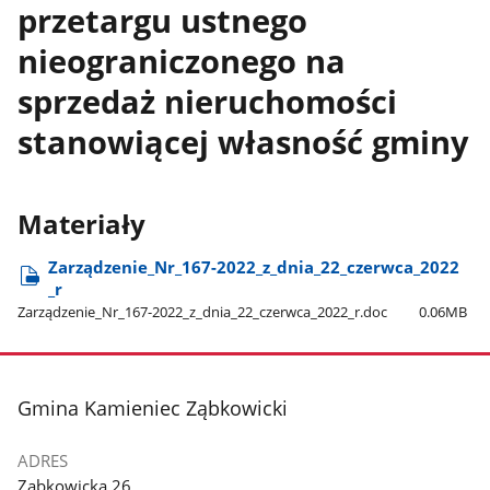
przetargu ustnego
nieograniczonego na
sprzedaż nieruchomości
stanowiącej własność gminy
Materiały
Zarządzenie​_Nr​_167-2022​_z​_dnia​_22​_czerwca​_2022​
_r
Zarządzenie​_Nr​_167-2022​_z​_dnia​_22​_czerwca​_2022​_r.doc
0.06MB
stopka
Gmina Kamieniec Ząbkowicki
ADRES
Ząbkowicka 26