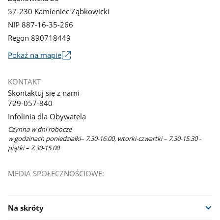
57-230 Kamieniec Ząbkowicki
NIP 887-16-35-266
Regon 890718449
Link
Pokaż na mapie
otworzy
się
KONTAKT
w
Skontaktuj się z nami
nowym
729-057-840
oknie
Infolinia dla Obywatela
Czynna w dni robocze
w godzinach poniedziałki– 7.30-16.00, wtorki-czwartki – 7.30-15.30 -
piątki – 7.30-15.00
MEDIA SPOŁECZNOŚCIOWE:
Na skróty