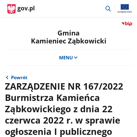
przejdź
gov.pl
do
wyszukiwar
Przejdź
do
Gmina
serwis
Kamieniec Ząbkowicki
Biulety
Informa
Publicz
MENU
Gmina
Kamien
Ząbkow
Powrót
ZARZĄDZENIE NR 167/2022
Burmistrza Kamieńca
Ząbkowickiego z dnia 22
czerwca 2022 r. w sprawie
ogłoszenia I publicznego