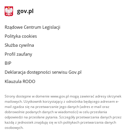
stopka
Strona
gov.pl
gov.pl
główna
Rządowe Centrum Legislacji
Polityka cookies
Służba cywilna
Profil zaufany
BIP
Deklaracja dostępności serwisu Gov.pl
Klauzula RODO
Strony dostępne w domenie www.gov.pl mogą zawierać adresy skrzynek
mailowych. Użytkownik korzystający z odnośnika będącego adresem e-
mail zgadza się na przetwarzanie jego danych (adres e-mail oraz
dobrowolnie podanych danych w wiadomości) w celu przesłania
odpowiedzi na przesłane pytania. Szczegóły przetwarzania danych przez
każdą z jednostek znajdują się w ich politykach przetwarzania danych
osobowych.