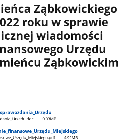
ieńca Ząbkowickiego
2022 roku w sprawie
licznej wiadomości
inansowego Urzędu
amieńcu Ząbkowickim
a​_sprawozdania​_Urzędu
zdania​_Urzędu.doc
0.03MB
nie​_finansowe​_Urzędu​_Miejskiego
ansowe​_Urzędu​_Miejskiego.pdf
4.92MB