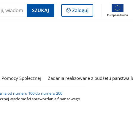
Logowanie
SZUKAJ
Zaloguj
do
panelu
 Pomocy Społecznej
Zadania realizowane z budżetu państwa l
enia od numeru 100 do numeru 200
icznej wiadomości sprawozdania finansowego