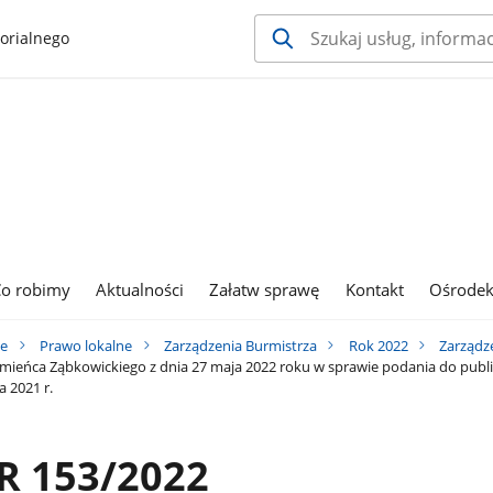
orialnego
o robimy
Aktualności
Załatw sprawę
Kontakt
Ośrodek
ie
Prawo lokalne
Zarządzenia Burmistrza
Rok 2022
Zarządz
ieńca Ząbkowickiego z dnia 27 maja 2022 roku w sprawie podania do publ
 2021 r.
R 153/2022