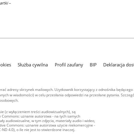
artki –
ookies
Służba cywilna
Profil zaufany
BIP
Deklaracja dos
ać adresy skrzynek mailowych. Użytkownik korzystający z odnośnika będącego 
nych w wiadomości) w celu przesłania odpowiedzi na przesłane pytania. Szczegó
 osobowych.
ie (z wyłączeniem treści audiowizualnych), są
ive Commons: uznanie autorstwa - na tych samych
ły audiowizualne, w tym zdjęcia, materiały audio i wideo,
eative Commons: uznanie autorstwa użycie niekomercyjne -
D 4.0), o ile nie jest to stwierdzone inaczej.