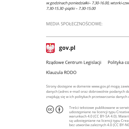
w godzinach poniedziałki– 7.30-16.00, wtorki-czw
7.30-15.30 -piątki – 7.30-15.00
MEDIA SPOŁECZNOŚCIOWE:
stopka
Strona
gov.pl
gov.pl
główna
Rządowe Centrum Legislacji
Polityka c
Klauzula RODO
Strony dostępne w domenie www.gov.pl mogą zawier
danych (adres e-mail oraz dobrowolnie podanych da
znajdują się w ich politykach przetwarzania danych
Treści tekstowe publikowane w serwis
udostępniane na licencji typu Creat
warunkach 4.0 (CC BY-SA 4.0). Materia
są udostępniane na licencji typu Cr
bez utworów zależnych 4.0 (CC BY-NC-N