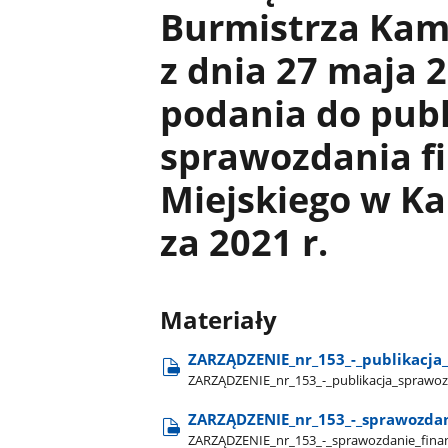
Burmistrza Kam
z dnia 27 maja 
podania do pub
sprawozdania f
Miejskiego w K
za 2021 r.
Materiały
ZARZĄDZENIE​_nr​_153​_-​_publikacj
ZARZĄDZENIE​_nr​_153​_-​_publikacja​_sprawo
ZARZĄDZENIE​_nr​_153​_-​_sprawozda
ZARZĄDZENIE​_nr​_153​_-​_sprawozdanie​_fin