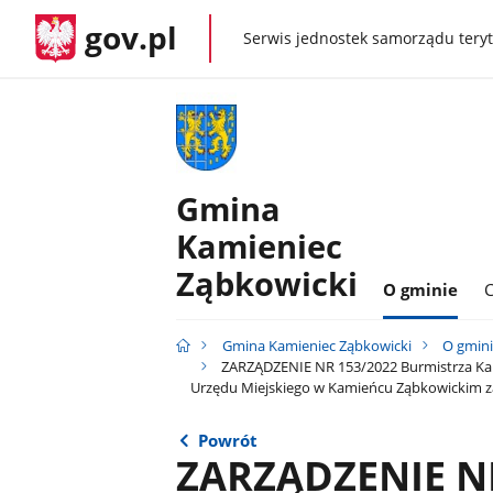
gov.pl
Serwis jednostek samorządu teryt
gov.pl
Gmina
Kamieniec
Ząbkowicki
O gminie
C
Gmina Kamieniec Ząbkowicki
O gmin
ZARZĄDZENIE NR 153/2022 Burmistrza Kam
Urzędu Miejskiego w Kamieńcu Ząbkowickim za
Powrót
ZARZĄDZENIE N