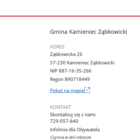
stopka
Gmina Kamieniec Ząbkowicki
ADRES
Ząbkowicka 26
57-230 Kamieniec Ząbkowicki
NIP 887-16-35-266
Regon 890718449
Link
Pokaż na mapie
otworzy
się
KONTAKT
w
Skontaktuj się z nami
nowym
729-057-840
oknie
Infolinia dla Obywatela
Czynna w dni robocze