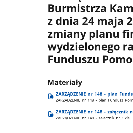
Burmistrza Kam
z dnia 24 maja 
zmiany planu f
wydzielonego r
Funduszu Pomo
Materiały
ZARZĄDZENIE​_nr​_148​_-​_plan​_Fund
ZARZĄDZENIE​_nr​_148​_-​_plan​_Fundusz​_Po
ZARZĄDZENIE​_nr​_148​_-​_załącznik​_n
ZARZĄDZENIE​_nr​_148​_-​_załącznik​_nr​_1.xls