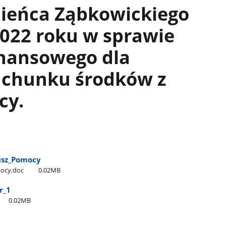
ieńca Ząbkowickiego
2022 roku w sprawie
inansowego dla
achunku środków z
cy.
usz​_Pomocy
mocy.doc
0.02MB
r​_1
0.02MB