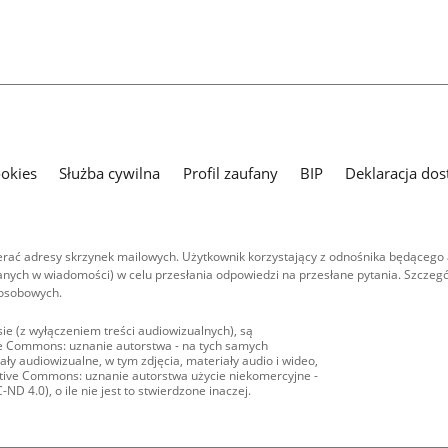
ookies
Służba cywilna
Profil zaufany
BIP
Deklaracja dos
ać adresy skrzynek mailowych. Użytkownik korzystający z odnośnika będącego 
nych w wiadomości) w celu przesłania odpowiedzi na przesłane pytania. Szczegó
 osobowych.
ie (z wyłączeniem treści audiowizualnych), są
ive Commons: uznanie autorstwa - na tych samych
ły audiowizualne, w tym zdjęcia, materiały audio i wideo,
eative Commons: uznanie autorstwa użycie niekomercyjne -
D 4.0), o ile nie jest to stwierdzone inaczej.