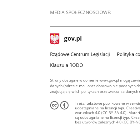
MEDIA SPOŁECZNOŚCIOWE:
stopka
Strona
gov.pl
gov.pl
główna
Rządowe Centrum Legislacji
Polityka c
Klauzula RODO
Strony dostępne w domenie www.gov.pl mogą zawier
danych (adres e-mail oraz dobrowolnie podanych da
znajdują się w ich politykach przetwarzania danych
Treści tekstowe publikowane w serwis
udostępniane na licencji typu Creat
warunkach 4.0 (CC BY-SA 4.0). Materia
są udostępniane na licencji typu Cr
bez utworów zależnych 4.0 (CC BY-NC-N