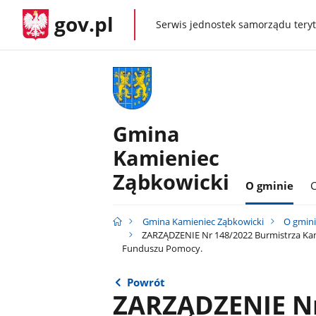
gov.pl
Serwis jednostek samorządu teryt
gov.pl
Gmina
Kamieniec
Ząbkowicki
O gminie
C
Gmina Kamieniec Ząbkowicki
O gmin
ZARZĄDZENIE Nr 148/2022 Burmistrza Kam
Funduszu Pomocy.
Powrót
ZARZĄDZENIE Nr