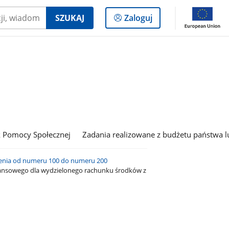
Logowanie
SZUKAJ
Zaloguj
do
panelu
 Pomocy Społecznej
Zadania realizowane z budżetu państwa l
enia od numeru 100 do numeru 200
nansowego dla wydzielonego rachunku środków z