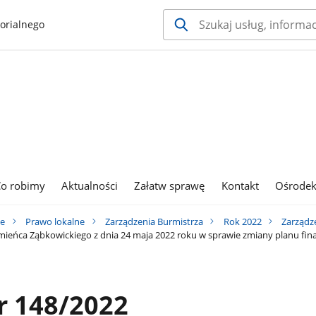
orialnego
o robimy
Aktualności
Załatw sprawę
Kontakt
Ośrodek
ie
Prawo lokalne
Zarządzenia Burmistrza
Rok 2022
Zarządz
ieńca Ząbkowickiego z dnia 24 maja 2022 roku w sprawie zmiany planu fi
 148/2022