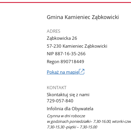
stopka
Gmina Kamieniec Ząbkowicki
ADRES
Ząbkowicka 26
57-230 Kamieniec Ząbkowicki
NIP 887-16-35-266
Regon 890718449
Link
Pokaż na mapie
otworzy
się
KONTAKT
w
Skontaktuj się z nami
nowym
729-057-840
oknie
Infolinia dla Obywatela
Czynna w dni robocze
w godzinach poniedziałki– 7.30-16.00, wtorki-czw
7.30-15.30 -piątki – 7.30-15.00