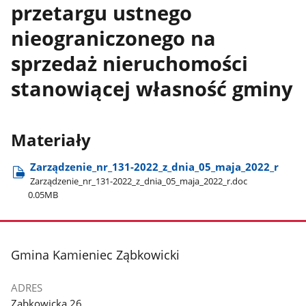
przetargu ustnego
nieograniczonego na
sprzedaż nieruchomości
stanowiącej własność gminy
Materiały
Zarządzenie​_nr​_131-2022​_z​_dnia​_05​_maja​_2022​_r
Zarządzenie​_nr​_131-2022​_z​_dnia​_05​_maja​_2022​_r.doc
0.05MB
stopka
Gmina Kamieniec Ząbkowicki
ADRES
Ząbkowicka 26