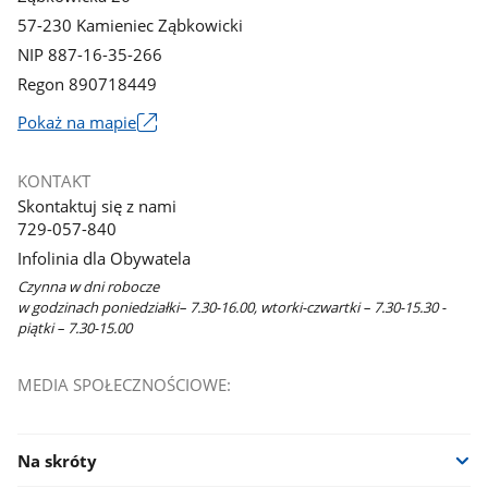
57-230 Kamieniec Ząbkowicki
NIP 887-16-35-266
Regon 890718449
Link
Pokaż na mapie
otworzy
się
KONTAKT
w
Skontaktuj się z nami
nowym
729-057-840
oknie
Infolinia dla Obywatela
Czynna w dni robocze
w godzinach poniedziałki– 7.30-16.00, wtorki-czwartki – 7.30-15.30 -
piątki – 7.30-15.00
MEDIA SPOŁECZNOŚCIOWE:
Na skróty