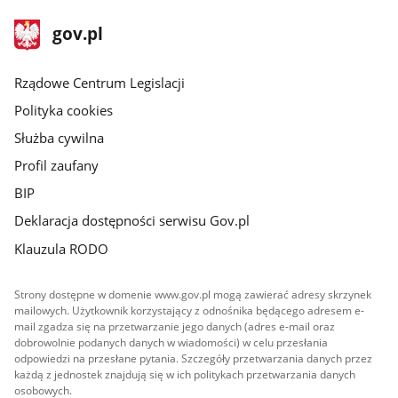
stopka
Strona
gov.pl
gov.pl
główna
Rządowe Centrum Legislacji
Polityka cookies
Służba cywilna
Profil zaufany
BIP
Deklaracja dostępności serwisu Gov.pl
Klauzula RODO
Strony dostępne w domenie www.gov.pl mogą zawierać adresy skrzynek
mailowych. Użytkownik korzystający z odnośnika będącego adresem e-
mail zgadza się na przetwarzanie jego danych (adres e-mail oraz
dobrowolnie podanych danych w wiadomości) w celu przesłania
odpowiedzi na przesłane pytania. Szczegóły przetwarzania danych przez
każdą z jednostek znajdują się w ich politykach przetwarzania danych
osobowych.