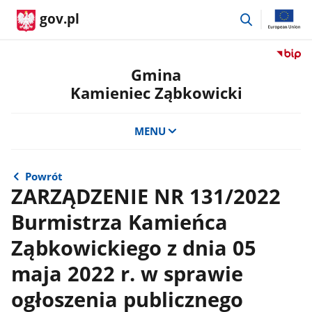
przejdź
gov.pl
do
wyszukiwar
Przejdź
do
Gmina
serwis
Kamieniec Ząbkowicki
Biulety
Informa
Publicz
MENU
Gmina
Kamien
Ząbkow
Powrót
ZARZĄDZENIE NR 131/2022
Burmistrza Kamieńca
Ząbkowickiego z dnia 05
maja 2022 r. w sprawie
ogłoszenia publicznego