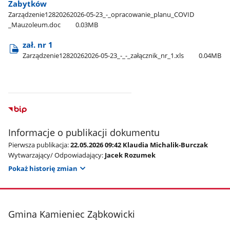
Zabytków
Zarządzenie12820262026-05-23​_-​_opracowanie​_planu​_COVID​
_Mauzoleum.doc
0.03MB
zał. nr 1
Zarządzenie12820262026-05-23​_-​_-​_załącznik​_nr​_1.xls
0.04MB
Informacje o publikacji dokumentu
Pierwsza publikacja:
22.05.2026 09:42 Klaudia Michalik-Burczak
Wytwarzający/ Odpowiadający:
Jacek Rozumek
Pokaż historię zmian
stopka
Gmina Kamieniec Ząbkowicki