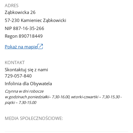
ADRES
Ząbkowicka 26
57-230 Kamieniec Ząbkowicki
NIP 887-16-35-266
Regon 890718449
Link
Pokaż na mapie
otworzy
się
KONTAKT
w
Skontaktuj się z nami
nowym
729-057-840
oknie
Infolinia dla Obywatela
Czynna w dni robocze
w godzinach poniedziałki– 7.30-16.00, wtorki-czwartki – 7.30-15.30 -
piątki – 7.30-15.00
MEDIA SPOŁECZNOŚCIOWE: