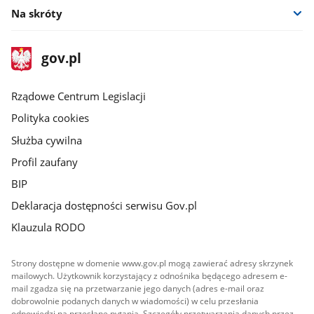
Na skróty
stopka
Strona
gov.pl
gov.pl
główna
Rządowe Centrum Legislacji
Polityka cookies
Służba cywilna
Profil zaufany
BIP
Deklaracja dostępności serwisu Gov.pl
Klauzula RODO
Strony dostępne w domenie www.gov.pl mogą zawierać adresy skrzynek
mailowych. Użytkownik korzystający z odnośnika będącego adresem e-
mail zgadza się na przetwarzanie jego danych (adres e-mail oraz
dobrowolnie podanych danych w wiadomości) w celu przesłania
odpowiedzi na przesłane pytania. Szczegóły przetwarzania danych przez