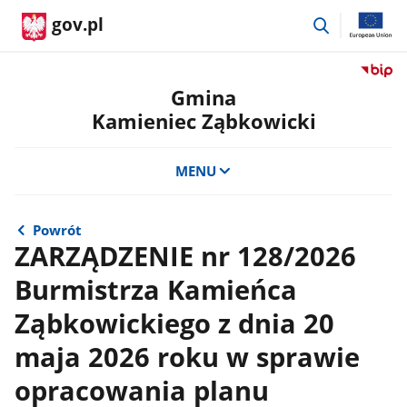
przejdź
gov.pl
do
wyszukiwar
Przejdź
do
Gmina
serwis
Kamieniec Ząbkowicki
Biulety
Informa
Publicz
MENU
Gmina
Kamien
Ząbkow
Powrót
ZARZĄDZENIE nr 128/2026
Burmistrza Kamieńca
Ząbkowickiego z dnia 20
maja 2026 roku w sprawie
opracowania planu