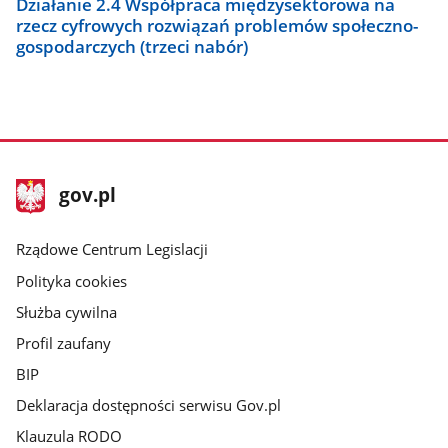
Działanie 2.4 Współpraca międzysektorowa na
rzecz cyfrowych rozwiązań problemów społeczno-
gospodarczych (trzeci nabór)
stopka
Strona
gov.pl
gov.pl
główna
Rządowe Centrum Legislacji
Polityka cookies
Służba cywilna
Profil zaufany
BIP
Deklaracja dostępności serwisu Gov.pl
Klauzula RODO