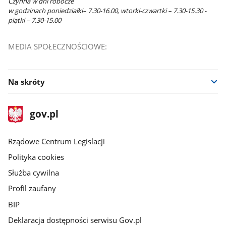
Czynna w dni robocze
w godzinach poniedziałki– 7.30-16.00, wtorki-czwartki – 7.30-15.30 -
piątki – 7.30-15.00
MEDIA SPOŁECZNOŚCIOWE:
Na skróty
stopka
Strona
gov.pl
gov.pl
główna
Rządowe Centrum Legislacji
Polityka cookies
Służba cywilna
Profil zaufany
BIP
Deklaracja dostępności serwisu Gov.pl