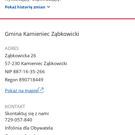
Pokaż historię zmian
stopka
Gmina Kamieniec Ząbkowicki
ADRES
Ząbkowicka 26
57-230 Kamieniec Ząbkowicki
NIP 887-16-35-266
Regon 890718449
Link
Pokaż na mapie
otworzy
się
KONTAKT
w
Skontaktuj się z nami
nowym
729-057-840
oknie
Infolinia dla Obywatela