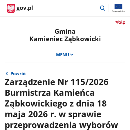
przejdź
gov.pl
do
wyszukiwar
Przejdź
do
Gmina
serwis
Kamieniec Ząbkowicki
Biulety
Informa
Publicz
MENU
Gmina
Kamien
Ząbkow
Powrót
Zarządzenie Nr 115/2026
Burmistrza Kamieńca
Ząbkowickiego z dnia 18
maja 2026 r. w sprawie
przeprowadzenia wyborów