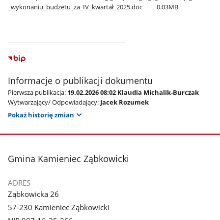
_wykonaniu​_budżetu​_za​_IV​_kwartał​_2025.doc
0.03MB
Informacje o publikacji dokumentu
Pierwsza publikacja:
19.02.2026 08:02 Klaudia Michalik-Burczak
Wytwarzający/ Odpowiadający:
Jacek Rozumek
Pokaż historię zmian
stopka
Gmina Kamieniec Ząbkowicki
ADRES
Ząbkowicka 26
57-230 Kamieniec Ząbkowicki