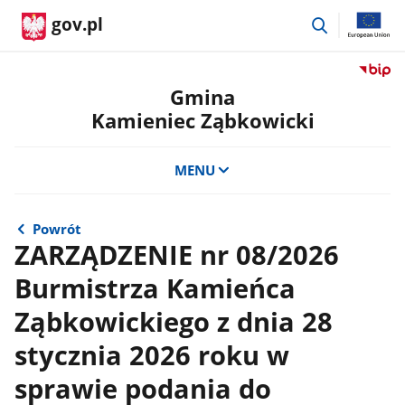
przejdź
gov.pl
do
wyszukiwar
Przejdź
do
Gmina
serwis
Kamieniec Ząbkowicki
Biulety
Informa
Publicz
MENU
Gmina
Kamien
Ząbkow
Powrót
ZARZĄDZENIE nr 08/2026
Burmistrza Kamieńca
Ząbkowickiego z dnia 28
stycznia 2026 roku w
sprawie podania do