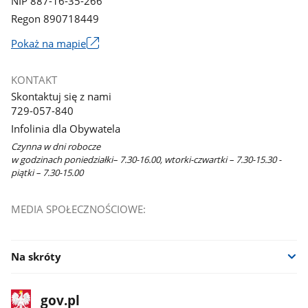
NIP 887-16-35-266
Regon 890718449
Link
Pokaż na mapie
otworzy
się
KONTAKT
w
Skontaktuj się z nami
nowym
729-057-840
oknie
Infolinia dla Obywatela
Czynna w dni robocze
w godzinach poniedziałki– 7.30-16.00, wtorki-czwartki – 7.30-15.30 -
piątki – 7.30-15.00
MEDIA SPOŁECZNOŚCIOWE:
Na skróty
stopka
Strona
gov.pl
gov.pl