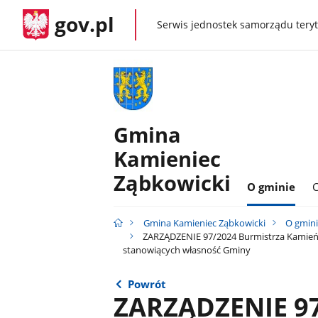
gov.pl
Serwis jednostek samorządu teryt
gov.pl
Gmina
Kamieniec
Ząbkowicki
O gminie
C
Gmina Kamieniec Ząbkowicki
O gmin
ZARZĄDZENIE 97/2024 Burmistrza Kamieńca
stanowiących własność Gminy
Powrót
ZARZĄDZENIE 97