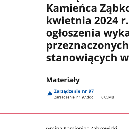
Kamieńca Ząbko
kwietnia 2024 r
ogłoszenia wyk
przeznaczonych
stanowiących w
Materiały
Zarządzenie​_nr​_97
Zarządzenie​_nr​_97.doc
0.05MB
stopka
Gmina Kamieniec Ząbkowicki