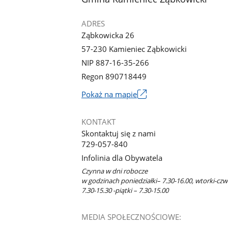
ADRES
Ząbkowicka 26
57-230 Kamieniec Ząbkowicki
NIP 887-16-35-266
Regon 890718449
Link
Pokaż na mapie
otworzy
się
KONTAKT
w
Skontaktuj się z nami
nowym
729-057-840
oknie
Infolinia dla Obywatela
Czynna w dni robocze
w godzinach poniedziałki– 7.30-16.00, wtorki-czw
7.30-15.30 -piątki – 7.30-15.00
MEDIA SPOŁECZNOŚCIOWE: