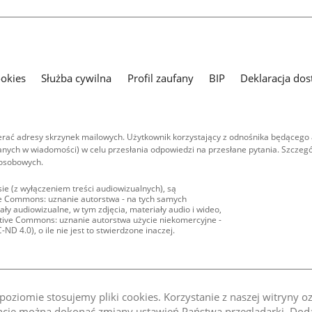
ookies
Służba cywilna
Profil zaufany
BIP
Deklaracja dos
ać adresy skrzynek mailowych. Użytkownik korzystający z odnośnika będącego 
nych w wiadomości) w celu przesłania odpowiedzi na przesłane pytania. Szczegó
 osobowych.
ie (z wyłączeniem treści audiowizualnych), są
ive Commons: uznanie autorstwa - na tych samych
ły audiowizualne, w tym zdjęcia, materiały audio i wideo,
eative Commons: uznanie autorstwa użycie niekomercyjne -
D 4.0), o ile nie jest to stwierdzone inaczej.
oziomie stosujemy pliki cookies. Korzystanie z naszej witryny 
e można dokonać zmiany ustawień Państwa przeglądarki. Dodat