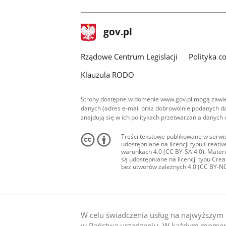
stopka
Strona
gov.pl
gov.pl
główna
Rządowe Centrum Legislacji
Polityka c
Klauzula RODO
Strony dostępne w domenie www.gov.pl mogą zawier
danych (adres e-mail oraz dobrowolnie podanych da
znajdują się w ich politykach przetwarzania danych
Treści tekstowe publikowane w serwis
udostępniane na licencji typu Creat
warunkach 4.0 (CC BY-SA 4.0). Materia
są udostępniane na licencji typu Cr
bez utworów zależnych 4.0 (CC BY-NC-N
W celu świadczenia usług na najwyższym p
w Państwa urządzeniu. W każdym momenci