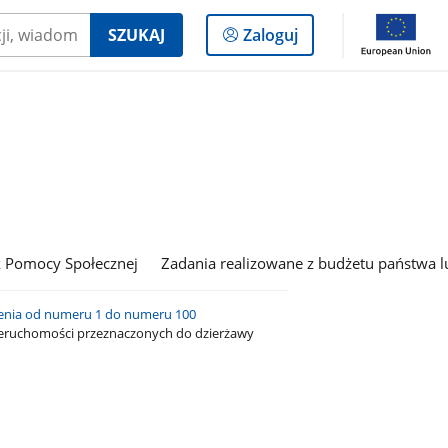
Logowanie
SZUKAJ
Zaloguj
do
panelu
 Pomocy Społecznej
Zadania realizowane z budżetu państwa l
enia od numeru 1 do numeru 100
nieruchomości przeznaczonych do dzierżawy