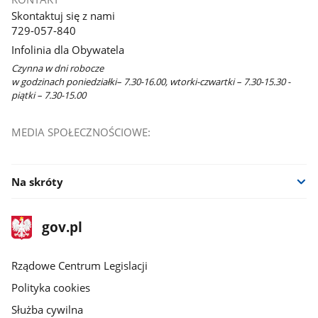
w
Skontaktuj się z nami
nowym
729-057-840
oknie
Infolinia dla Obywatela
Czynna w dni robocze
w godzinach poniedziałki– 7.30-16.00, wtorki-czwartki – 7.30-15.30 -
piątki – 7.30-15.00
MEDIA SPOŁECZNOŚCIOWE:
Na skróty
stopka
Strona
gov.pl
gov.pl
główna
Rządowe Centrum Legislacji
Polityka cookies
Służba cywilna