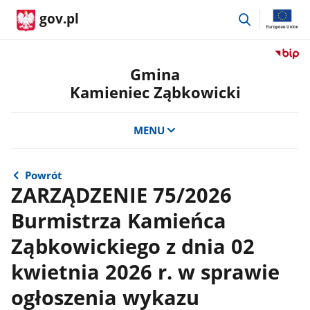
przejdź
gov.pl
do
wyszukiwar
Przejdź
do
Gmina
serwis
Kamieniec Ząbkowicki
Biulety
Informa
Publicz
MENU
Gmina
Kamien
Ząbkow
Powrót
ZARZĄDZENIE 75/2026
Burmistrza Kamieńca
Ząbkowickiego z dnia 02
kwietnia 2026 r. w sprawie
ogłoszenia wykazu