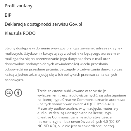
Profil zaufany
BIP
Deklaracja dostępności serwisu Gov.pl
Klauzula RODO
Strony dostępne w domenie www.gov.pl mogą zawierać adresy skrzynek
mailowych. Użytkownik korzystający z odnośnika będącego adresem e-
mail zgadza się na przetwarzanie jego danych (adres e-mail oraz
dobrowolnie podanych danych w wiadomości) w celu przesłania
odpowiedzi na przesłane pytania. Szczegóły przetwarzania danych przez
każdą z jednostek znajdują się w ich politykach przetwarzania danych
osobowych.
Treści tekstowe publikowane w serwisie (z
wyłączeniem treści audiowizualnych), są udostępniane
na licencji typu Creative Commons: uznanie autorstwa
- na tych samych warunkach 4.0 (CC BY-SA 4.0).
Materiały audiowizualne, w tym zdjęcia, materiały
audio i wideo, są udostępniane na licencji typu
Creative Commons: uznanie autorstwa użycie
niekomercyjne - bez utworów zależnych 4.0 (CC BY-
NC-ND 4.0), o ile nie jest to stwierdzone inaczej.