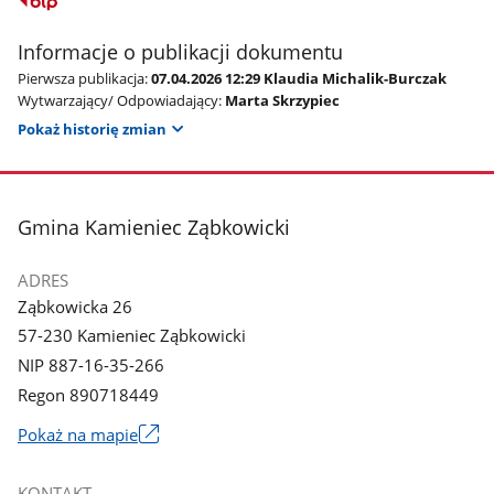
Informacje o publikacji dokumentu
Pierwsza publikacja:
07.04.2026 12:29 Klaudia Michalik-Burczak
Wytwarzający/ Odpowiadający:
Marta Skrzypiec
Pokaż historię zmian
stopka
Gmina Kamieniec Ząbkowicki
ADRES
Ząbkowicka 26
57-230 Kamieniec Ząbkowicki
NIP 887-16-35-266
Regon 890718449
Link
Pokaż na mapie
otworzy
się
KONTAKT