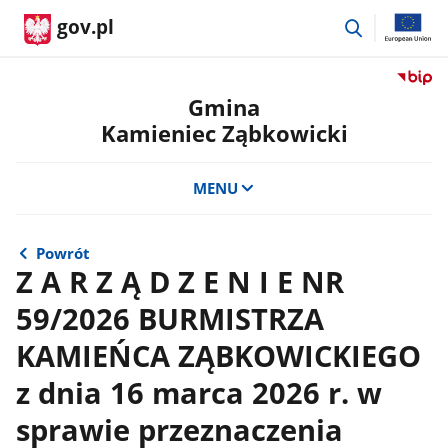
przejdź
gov.pl
do
wyszukiwar
Przejdź
do
Gmina
serwis
Kamieniec Ząbkowicki
Biulety
Informa
Publicz
MENU
Gmina
Kamien
Ząbkow
Powrót
Z A R Z Ą D Z E N I E NR
59/2026 BURMISTRZA
KAMIEŃCA ZĄBKOWICKIEGO
z dnia 16 marca 2026 r. w
sprawie przeznaczenia