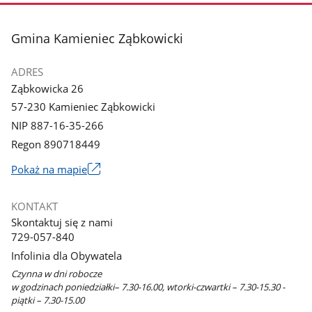
stopka
Gmina Kamieniec Ząbkowicki
ADRES
Ząbkowicka 26
57-230 Kamieniec Ząbkowicki
NIP 887-16-35-266
Regon 890718449
Link
Pokaż na mapie
otworzy
się
KONTAKT
w
Skontaktuj się z nami
nowym
729-057-840
oknie
Infolinia dla Obywatela
Czynna w dni robocze
w godzinach poniedziałki– 7.30-16.00, wtorki-czwartki – 7.30-15.30 -
piątki – 7.30-15.00