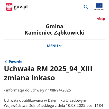
przejdź
gov.pl
do
wyszukiwar
Przejdź
do
Gmina
serwis
Kamieniec Ząbkowicki
Biulety
Informa
Publicz
MENU
Gmina
Kamien
Ząbkow
Powrót
Uchwała RM 2025_94_XIII
zmiana inkaso
- informacja do uchwały nr XIII/94/2025
Uchwała opublikowana w Dzienniku Urzędowym
Województwa Dolnośląskiego z dnia 10.03.2025 poz. 1184