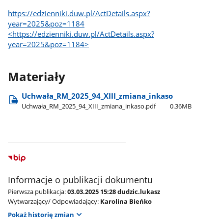
https://edzienniki.duw.pl/ActDetails.aspx?
year=2025&poz=1184
<https://edzienniki.duw.pl/ActDetails.aspx?
year=2025&poz=1184>
Materiały
Uchwała​_RM​_2025​_94​_XIII​_zmiana​_inkaso
Uchwała​_RM​_2025​_94​_XIII​_zmiana​_inkaso.pdf
0.36MB
Informacje o publikacji dokumentu
Pierwsza publikacja:
03.03.2025 15:28 dudzic.lukasz
Wytwarzający/ Odpowiadający:
Karolina Bieńko
Pokaż historię zmian