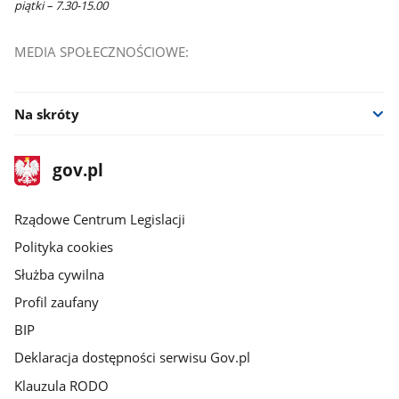
piątki – 7.30-15.00
MEDIA SPOŁECZNOŚCIOWE:
Na skróty
stopka
Strona
gov.pl
gov.pl
główna
Rządowe Centrum Legislacji
Polityka cookies
Służba cywilna
Profil zaufany
BIP
Deklaracja dostępności serwisu Gov.pl
Klauzula RODO