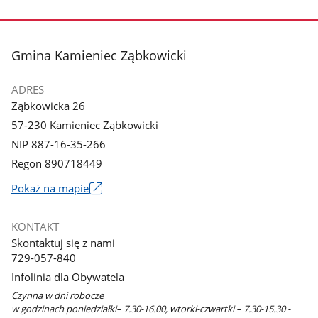
stopka
Gmina Kamieniec Ząbkowicki
ADRES
Ząbkowicka 26
57-230 Kamieniec Ząbkowicki
NIP 887-16-35-266
Regon 890718449
Link
Pokaż na mapie
otworzy
się
KONTAKT
w
Skontaktuj się z nami
nowym
729-057-840
oknie
Infolinia dla Obywatela
Czynna w dni robocze
w godzinach poniedziałki– 7.30-16.00, wtorki-czwartki – 7.30-15.30 -