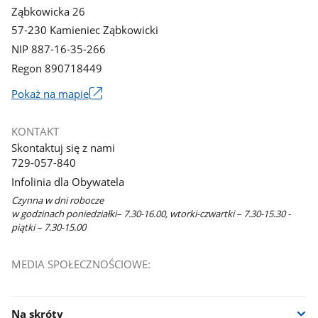
Ząbkowicka 26
57-230 Kamieniec Ząbkowicki
NIP 887-16-35-266
Regon 890718449
Link
Pokaż na mapie
otworzy
się
KONTAKT
w
Skontaktuj się z nami
nowym
729-057-840
oknie
Infolinia dla Obywatela
Czynna w dni robocze
w godzinach poniedziałki– 7.30-16.00, wtorki-czwartki – 7.30-15.30 -
piątki – 7.30-15.00
MEDIA SPOŁECZNOŚCIOWE:
Na skróty