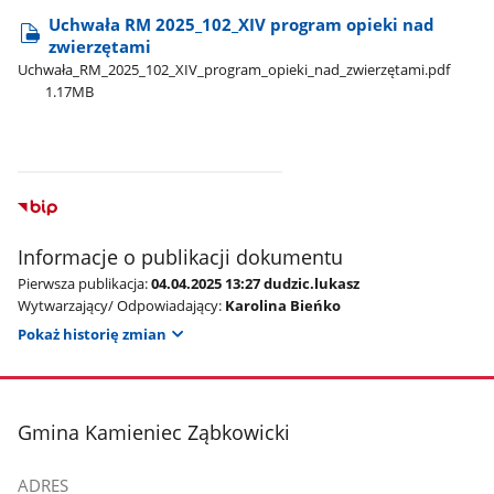
Uchwała RM 2025​_102​_XIV program opieki nad
zwierzętami
Uchwała​_RM​_2025​_102​_XIV​_program​_opieki​_nad​_zwierzętami.pdf
1.17MB
Informacje o publikacji dokumentu
Pierwsza publikacja:
04.04.2025 13:27 dudzic.lukasz
Wytwarzający/ Odpowiadający:
Karolina Bieńko
Pokaż historię zmian
stopka
Gmina Kamieniec Ząbkowicki
ADRES