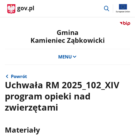
przejdź
gov.pl
do
wyszukiwar
Przejdź
do
Gmina
serwis
Kamieniec Ząbkowicki
Biulety
Informa
Publicz
MENU
Gmina
Kamien
Ząbkow
Powrót
Uchwała RM 2025_102_XIV
program opieki nad
zwierzętami
Materiały