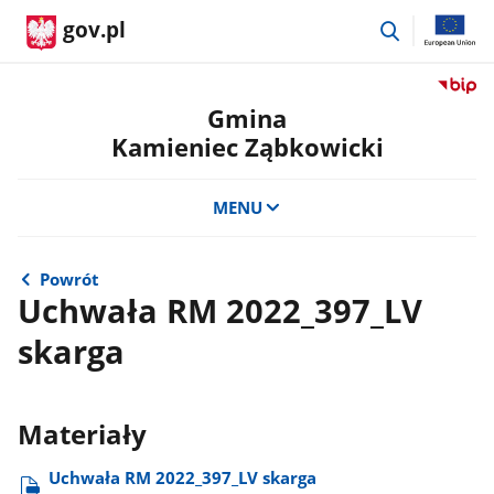
przejdź
gov.pl
do
wyszukiwar
Przejdź
do
Gmina
serwis
Kamieniec Ząbkowicki
Biulety
Informa
Publicz
MENU
Gmina
Kamien
Ząbkow
Powrót
Uchwała RM 2022_397_LV
skarga
Materiały
Uchwała RM 2022​_397​_LV skarga