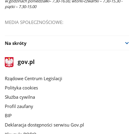
w godzinach poniedziałki– 7.30-16.00, wtorki-czwartki – 7.30-15.30 -
piątki – 7.30-15.00
MEDIA SPOŁECZNOŚCIOWE:
Na skróty
stopka
Strona
gov.pl
gov.pl
główna
Rządowe Centrum Legislacji
Polityka cookies
Służba cywilna
Profil zaufany
BIP
Deklaracja dostępności serwisu Gov.pl