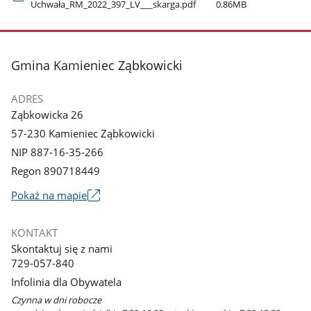
Uchwała​_RM​_2022​_397​_LV​_​_​_skarga.pdf
0.86MB
stopka
Gmina Kamieniec Ząbkowicki
ADRES
Ząbkowicka 26
57-230 Kamieniec Ząbkowicki
NIP 887-16-35-266
Regon 890718449
Link
Pokaż na mapie
otworzy
się
KONTAKT
w
Skontaktuj się z nami
nowym
729-057-840
oknie
Infolinia dla Obywatela
Czynna w dni robocze