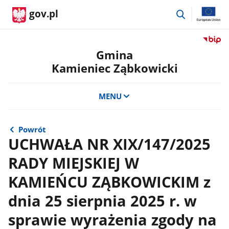
przejdź
gov.pl
do
wyszukiwar
Przejdź
do
Gmina
serwis
Kamieniec Ząbkowicki
Biulety
Informa
Publicz
MENU
Gmina
Kamien
Ząbkow
Powrót
UCHWAŁA NR XIX/147/2025
RADY MIEJSKIEJ W
KAMIEŃCU ZĄBKOWICKIM z
dnia 25 sierpnia 2025 r. w
sprawie wyrażenia zgody na