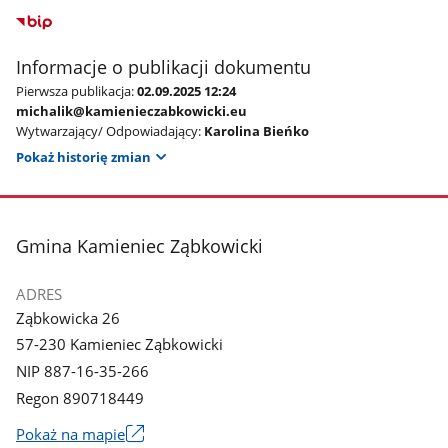
Informacje o publikacji dokumentu
Pierwsza publikacja:
02.09.2025 12:24
michalik@kamienieczabkowicki.eu
Wytwarzający/ Odpowiadający:
Karolina Bieńko
Pokaż historię zmian
stopka
Gmina Kamieniec Ząbkowicki
ADRES
Ząbkowicka 26
57-230 Kamieniec Ząbkowicki
NIP 887-16-35-266
Regon 890718449
Link
Pokaż na mapie