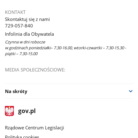
otworzy
się
KONTAKT
w
Skontaktuj się z nami
nowym
729-057-840
oknie
Infolinia dla Obywatela
Czynna w dni robocze
w godzinach poniedziałki– 7.30-16.00, wtorki-czwartki – 7.30-15.30 -
piątki – 7.30-15.00
MEDIA SPOŁECZNOŚCIOWE:
Na skróty
stopka
Strona
gov.pl
gov.pl
główna
Rządowe Centrum Legislacji
Polityka cookies