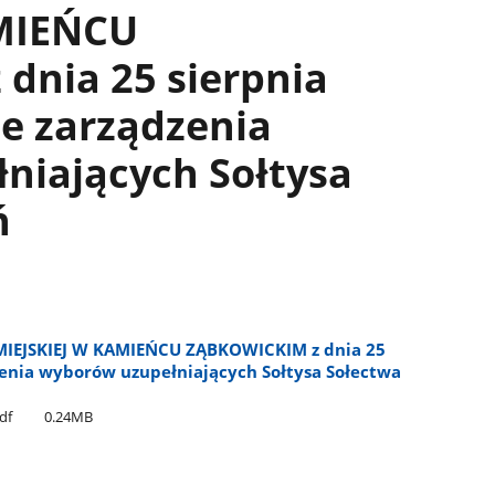
AMIEŃCU
dnia 25 sierpnia
ie zarządzenia
niających Sołtysa
ń
IEJSKIEJ W KAMIEŃCU ZĄBKOWICKIM z dnia 25
dzenia wyborów uzupełniających Sołtysa Sołectwa
df
0.24MB