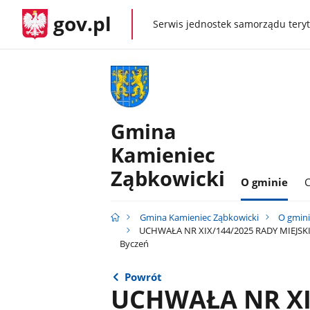
gov.pl
Serwis jednostek samorządu teryt
gov.pl
Gmina
Kamieniec
Ząbkowicki
O gminie
C
Gmina Kamieniec Ząbkowicki
O gmin
UCHWAŁA NR XIX/144/2025 RADY MIEJSKIEJ
Byczeń
Powrót
UCHWAŁA NR XI