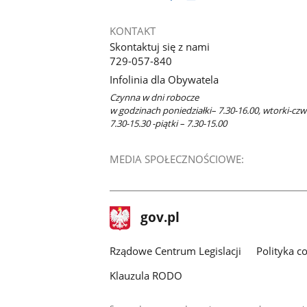
otworzy
się
KONTAKT
w
Skontaktuj się z nami
nowym
729-057-840
oknie
Infolinia dla Obywatela
Czynna w dni robocze
w godzinach poniedziałki– 7.30-16.00, wtorki-czw
7.30-15.30 -piątki – 7.30-15.00
MEDIA SPOŁECZNOŚCIOWE:
stopka
Strona
gov.pl
gov.pl
główna
Rządowe Centrum Legislacji
Polityka c
Klauzula RODO