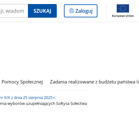
Logowanie
SZUKAJ
Zaloguj
do
panelu
 Pomocy Społecznej
Zadania realizowane z budżetu państwa l
nr XIX z dnia 25 sierpnia 2025 r.
nia wyborów uzupełniających Sołtysa Sołectwa