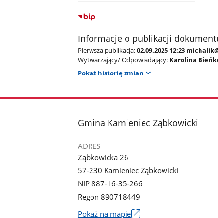
Informacje o publikacji dokument
Pierwsza publikacja:
02.09.2025 12:23 michali
Wytwarzający/ Odpowiadający:
Karolina Bieńk
Pokaż historię zmian
stopka
Gmina Kamieniec Ząbkowicki
ADRES
Ząbkowicka 26
57-230 Kamieniec Ząbkowicki
NIP 887-16-35-266
Regon 890718449
Link
Pokaż na mapie