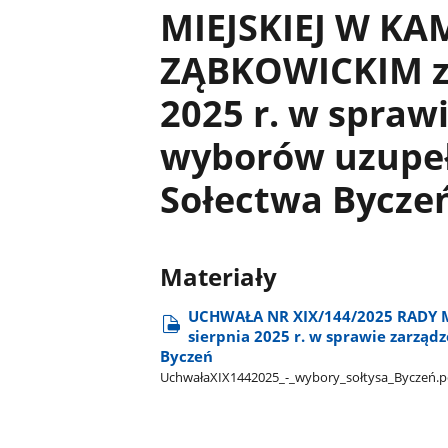
MIEJSKIEJ W K
ZĄBKOWICKIM z 
2025 r. w spraw
wyborów uzupeł
Sołectwa Bycze
Materiały
UCHWAŁA NR XIX/144/2025 RADY M
sierpnia 2025 r. w sprawie zarzą
Byczeń
UchwałaXIX1442025​_-​_wybory​_sołtysa​_Byczeń.p