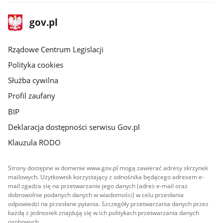
stopka
Strona
gov.pl
gov.pl
główna
Rządowe Centrum Legislacji
Polityka cookies
Służba cywilna
Profil zaufany
BIP
Deklaracja dostępności serwisu Gov.pl
Klauzula RODO
Strony dostępne w domenie www.gov.pl mogą zawierać adresy skrzynek
mailowych. Użytkownik korzystający z odnośnika będącego adresem e-
mail zgadza się na przetwarzanie jego danych (adres e-mail oraz
dobrowolnie podanych danych w wiadomości) w celu przesłania
odpowiedzi na przesłane pytania. Szczegóły przetwarzania danych przez
każdą z jednostek znajdują się w ich politykach przetwarzania danych
osobowych.