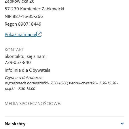
Ząbkowicka 26
57-230 Kamieniec Ząbkowicki
NIP 887-16-35-266
Regon 890718449
Link
Pokaż na mapie
otworzy
się
KONTAKT
w
Skontaktuj się z nami
nowym
729-057-840
oknie
Infolinia dla Obywatela
Czynna w dni robocze
w godzinach poniedziałki– 7.30-16.00, wtorki-czwartki – 7.30-15.30 -
piątki – 7.30-15.00
MEDIA SPOŁECZNOŚCIOWE:
Na skróty