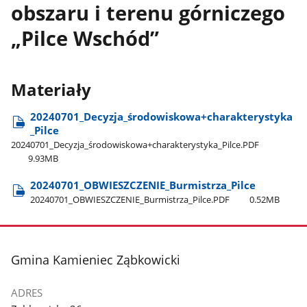
obszaru i terenu górniczego
„Pilce Wschód”
Materiały
20240701​_Decyzja​_środowiskowa+charakterystyka​
_Pilce
20240701​_Decyzja​_środowiskowa+charakterystyka​_Pilce.PDF
9.93MB
20240701​_OBWIESZCZENIE​_Burmistrza​_Pilce
20240701​_OBWIESZCZENIE​_Burmistrza​_Pilce.PDF
0.52MB
stopka
Gmina Kamieniec Ząbkowicki
ADRES