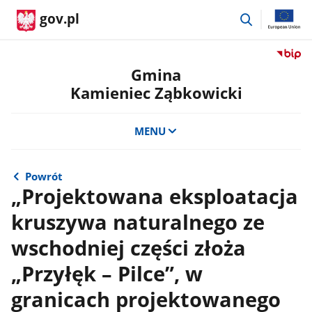
przejdź
gov.pl
do
wyszukiwar
Przejdź
do
Gmina
serwis
Kamieniec Ząbkowicki
Biulety
Informa
Publicz
MENU
Gmina
Kamien
Ząbkow
Powrót
„Projektowana eksploatacja
kruszywa naturalnego ze
wschodniej części złoża
„Przyłęk – Pilce”, w
granicach projektowanego