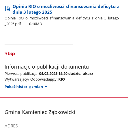
Opinia RIO o możliwości sfinansowania deficytu z
dnia 3 lutego 2025
Opinia​_RIO​_o​_możliwości​_sfinansowania​_deficytu​_z​_dnia​_3​_lutego​
_2025.pdf
0.10MB
Informacje o publikacji dokumentu
Pierwsza publikacja:
04.02.2025 14:20 dudzic.lukasz
Wytwarzający/ Odpowiadający:
RIO
Pokaż historię zmian
stopka
Gmina Kamieniec Ząbkowicki
ADRES