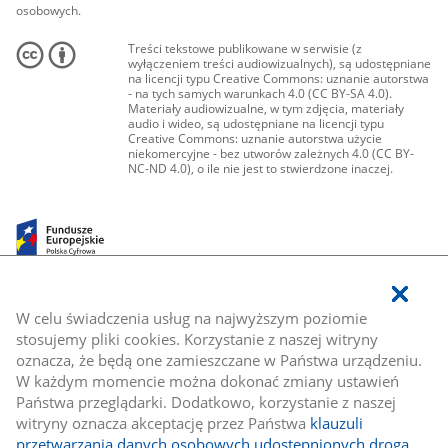
osobowych.
Treści tekstowe publikowane w serwisie (z
wyłączeniem treści audiowizualnych), są udostępniane
na licencji typu Creative Commons: uznanie autorstwa
- na tych samych warunkach 4.0 (CC BY-SA 4.0).
Materiały audiowizualne, w tym zdjęcia, materiały
audio i wideo, są udostępniane na licencji typu
Creative Commons: uznanie autorstwa użycie
niekomercyjne - bez utworów zależnych 4.0 (CC BY-
NC-ND 4.0), o ile nie jest to stwierdzone inaczej.
W celu świadczenia usług na najwyższym poziomie
stosujemy pliki cookies. Korzystanie z naszej witryny
oznacza, że będą one zamieszczane w Państwa urządzeniu.
W każdym momencie można dokonać zmiany ustawień
Państwa przeglądarki. Dodatkowo, korzystanie z naszej
witryny oznacza akceptację przez Państwa
klauzuli
przetwarzania danych osobowych udostępnionych drogą