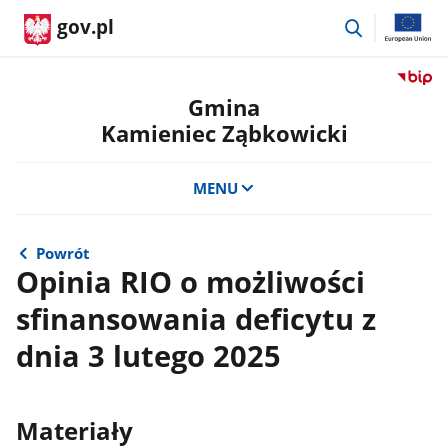
przejdź
gov.pl
do
wyszukiwar
Przejdź
do
Gmina
serwis
Kamieniec Ząbkowicki
Biulety
Informa
Publicz
MENU
Gmina
Kamien
Ząbkow
Powrót
Opinia RIO o możliwości
sfinansowania deficytu z
dnia 3 lutego 2025
Materiały