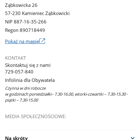
Ząbkowicka 26
57-230 Kamieniec Ząbkowicki
NIP 887-16-35-266
Regon 890718449
Link
Pokaż na mapie
otworzy
się
KONTAKT
w
Skontaktuj się z nami
nowym
729-057-840
oknie
Infolinia dla Obywatela
Czynna w dni robocze
w godzinach poniedziałki– 7.30-16.00, wtorki-czwartki – 7.30-15.30 -
piątki – 7.30-15.00
MEDIA SPOŁECZNOŚCIOWE:
Na skróty