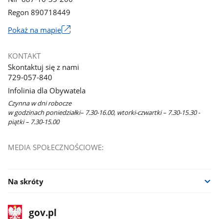
Regon 890718449
Link
Pokaż na mapie
otworzy
się
KONTAKT
w
Skontaktuj się z nami
nowym
729-057-840
oknie
Infolinia dla Obywatela
Czynna w dni robocze
w godzinach poniedziałki– 7.30-16.00, wtorki-czwartki – 7.30-15.30 -
piątki – 7.30-15.00
MEDIA SPOŁECZNOŚCIOWE:
Na skróty
stopka
Strona
gov.pl
gov.pl