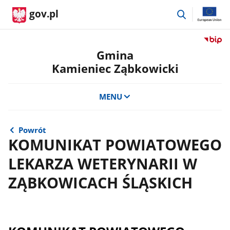
przejdź
gov.pl
do
wyszukiwar
Przejdź
do
Gmina
serwis
Kamieniec Ząbkowicki
Biulety
Informa
Publicz
MENU
Gmina
Kamien
Ząbkow
Powrót
KOMUNIKAT POWIATOWEGO
LEKARZA WETERYNARII W
ZĄBKOWICACH ŚLĄSKICH