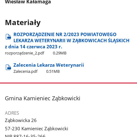
Wiesław Kałamaga
Materiały
ROZPORZĄDZENIE NR 2/2023 POWIATOWEGO
LEKARZA WETERYNARII W ZĄBKOWICACH ŚLĄSKICH
z dnia 14 czerwca 2023 r.
rozporządzenie​_2.pdf
0.29MB
Zalecenia Lekarza Weterynarii
Zalecenia.pdf
0.51MB
stopka
Gmina Kamieniec Ząbkowicki
ADRES
Ząbkowicka 26
57-230 Kamieniec Ząbkowicki
NIP 887-16-35-266