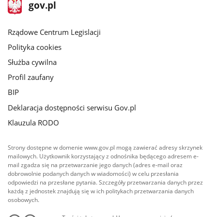
stopka
Strona
gov.pl
gov.pl
główna
Rządowe Centrum Legislacji
Polityka cookies
Służba cywilna
Profil zaufany
BIP
Deklaracja dostępności serwisu Gov.pl
Klauzula RODO
Strony dostępne w domenie www.gov.pl mogą zawierać adresy skrzynek
mailowych. Użytkownik korzystający z odnośnika będącego adresem e-
mail zgadza się na przetwarzanie jego danych (adres e-mail oraz
dobrowolnie podanych danych w wiadomości) w celu przesłania
odpowiedzi na przesłane pytania. Szczegóły przetwarzania danych przez
każdą z jednostek znajdują się w ich politykach przetwarzania danych
osobowych.