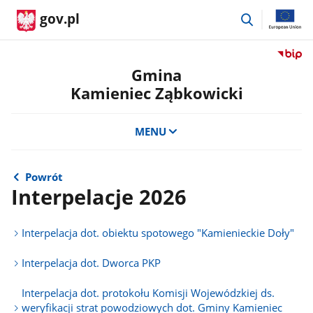
przejdź
gov.pl
do
wyszukiwar
Przejdź
do
Gmina
serwis
Kamieniec Ząbkowicki
Biulety
Informa
Publicz
MENU
Gmina
Kamien
Ząbkow
Powrót
Interpelacje 2026
Interpelacja dot. obiektu spotowego "Kamienieckie Doły"
Interpelacja dot. Dworca PKP
Interpelacja dot. protokołu Komisji Wojewódzkiej ds.
weryfikacji strat powodziowych dot. Gminy Kamieniec