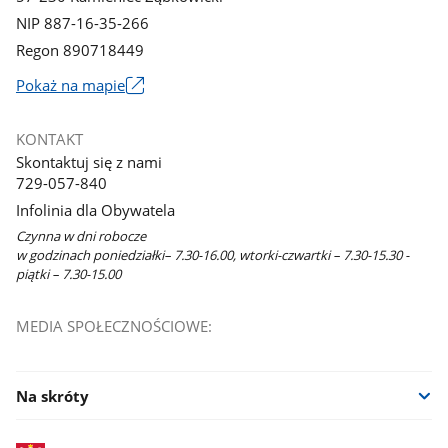
NIP 887-16-35-266
Regon 890718449
Link
Pokaż na mapie
otworzy
się
KONTAKT
w
Skontaktuj się z nami
nowym
729-057-840
oknie
Infolinia dla Obywatela
Czynna w dni robocze
w godzinach poniedziałki– 7.30-16.00, wtorki-czwartki – 7.30-15.30 -
piątki – 7.30-15.00
MEDIA SPOŁECZNOŚCIOWE:
Na skróty