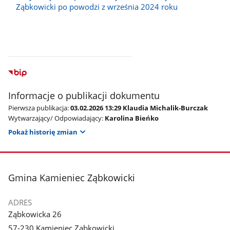
Ząbkowicki po powodzi z września 2024 roku
Informacje o publikacji dokumentu
Pierwsza publikacja:
03.02.2026 13:29 Klaudia Michalik-Burczak
Wytwarzający/ Odpowiadający:
Karolina Bieńko
Pokaż historię zmian
stopka
Gmina Kamieniec Ząbkowicki
ADRES
Ząbkowicka 26
57-230 Kamieniec Ząbkowicki