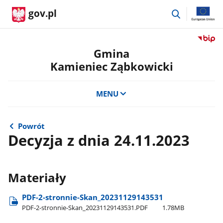
przejdź
gov.pl
do
wyszukiwar
Przejdź
do
Gmina
serwis
Kamieniec Ząbkowicki
Biulety
Informa
Publicz
MENU
Gmina
Kamien
Ząbkow
Powrót
Decyzja z dnia 24.11.2023
Materiały
PDF-2-stronnie-Skan​_20231129143531
PDF-2-stronnie-Skan​_20231129143531.PDF
1.78MB