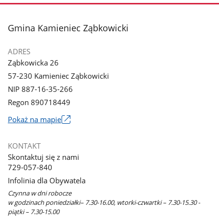
stopka
Gmina Kamieniec Ząbkowicki
ADRES
Ząbkowicka 26
57-230 Kamieniec Ząbkowicki
NIP 887-16-35-266
Regon 890718449
Link
Pokaż na mapie
otworzy
się
KONTAKT
w
Skontaktuj się z nami
nowym
729-057-840
oknie
Infolinia dla Obywatela
Czynna w dni robocze
w godzinach poniedziałki– 7.30-16.00, wtorki-czwartki – 7.30-15.30 -
piątki – 7.30-15.00