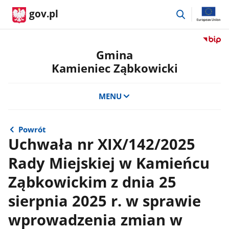
przejdź
gov.pl
do
wyszukiwar
Przejdź
do
Gmina
serwis
Kamieniec Ząbkowicki
Biulety
Informa
Publicz
MENU
Gmina
Kamien
Ząbkow
Powrót
Uchwała nr XIX/142/2025
Rady Miejskiej w Kamieńcu
Ząbkowickim z dnia 25
sierpnia 2025 r. w sprawie
wprowadzenia zmian w