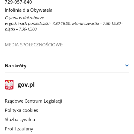
729-057-840
oknie
Infolinia dla Obywatela
Czynna w dni robocze
w godzinach poniedziałki– 7.30-16.00, wtorki-czwartki – 7.30-15.30 -
piątki – 7.30-15.00
MEDIA SPOŁECZNOŚCIOWE:
Na skróty
stopka
Strona
gov.pl
gov.pl
główna
Rządowe Centrum Legislacji
Polityka cookies
Służba cywilna
Profil zaufany