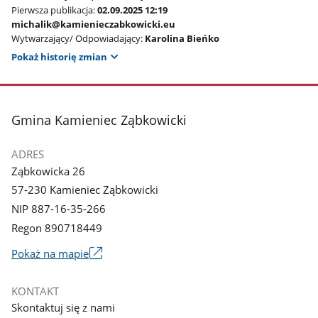
Pierwsza publikacja:
02.09.2025 12:19
michalik@kamienieczabkowicki.eu
Wytwarzający/ Odpowiadający:
Karolina Bieńko
Pokaż historię zmian
stopka
Gmina Kamieniec Ząbkowicki
ADRES
Ząbkowicka 26
57-230 Kamieniec Ząbkowicki
NIP 887-16-35-266
Regon 890718449
Link
Pokaż na mapie
otworzy
się
KONTAKT
w
Skontaktuj się z nami
nowym